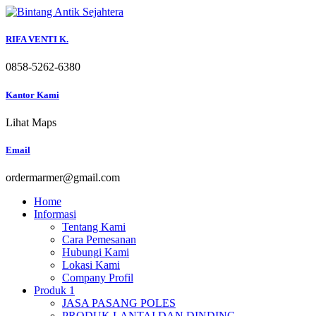
Skip
to
content
RIFA VENTI K.
0858-5262-6380
Kantor Kami
Lihat Maps
Email
ordermarmer@gmail.com
Home
Informasi
Tentang Kami
Cara Pemesanan
Hubungi Kami
Lokasi Kami
Company Profil
Produk 1
JASA PASANG POLES
PRODUK LANTAI DAN DINDING