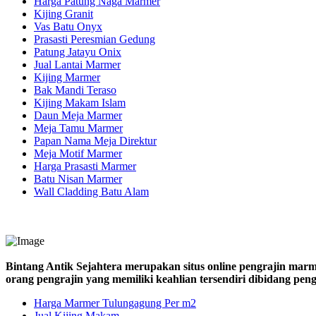
Harga Patung Naga Marmer
Kijing Granit
Vas Batu Onyx
Prasasti Peresmian Gedung
Patung Jatayu Onix
Jual Lantai Marmer
Kijing Marmer
Bak Mandi Teraso
Kijing Makam Islam
Daun Meja Marmer
Meja Tamu Marmer
Papan Nama Meja Direktur
Meja Motif Marmer
Harga Prasasti Marmer
Batu Nisan Marmer
Wall Cladding Batu Alam
Bintang Antik Sejahtera merupakan situs online pengrajin marm
orang pengrajin yang memiliki keahlian tersendiri dibidang pe
Harga Marmer Tulungagung Per m2
Jual Kijing Makam