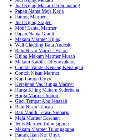
Jual Kijing Makam Di Semarang
Papan Nama Meja Kerja
Patung Marmer
Jual Kijing Sragen
Motif Lantai Marmer
Papan Nama Granit
Makam Marmer Kijing
Wall Cladding Batu Andesit
Batu Nisan Marmer Hitam
Kijing Makam Marmer Murah
Makam Katolik Di Yogyakarta
Contoh Vandel Kenang Kenangan
Contoh Nisan Marmer
Kap Lampu Onyx
Kerajinan Vas Bunga Marmer
Harga Kijing Makam Sederhana
Harga Marmer Import
Guci Tempat Abu Jenazah
Batu Nisan Tancap
Bak Mandi Teraso Sidoarjo
Meja Marmer Lesehan
Jenis Marmer Tulungagung
Makam Marmer Tulungagung
Patung Ikan Koi Onyx