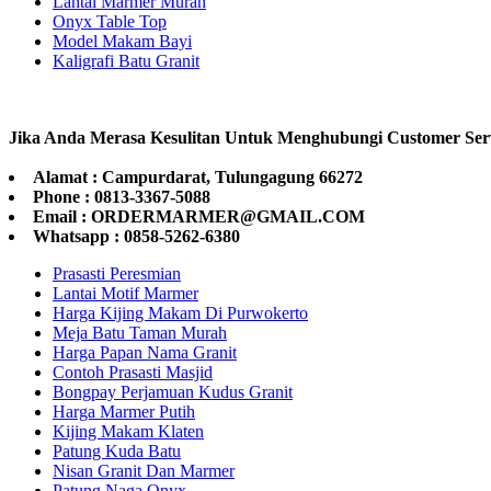
Lantai Marmer Murah
Onyx Table Top
Model Makam Bayi
Kaligrafi Batu Granit
Jika Anda Merasa Kesulitan Untuk Menghubungi Customer Ser
Alamat : Campurdarat, Tulungagung 66272
Phone : 0813-3367-5088
Email : ORDERMARMER@GMAIL.COM
Whatsapp : 0858-5262-6380
Prasasti Peresmian
Lantai Motif Marmer
Harga Kijing Makam Di Purwokerto
Meja Batu Taman Murah
Harga Papan Nama Granit
Contoh Prasasti Masjid
Bongpay Perjamuan Kudus Granit
Harga Marmer Putih
Kijing Makam Klaten
Patung Kuda Batu
Nisan Granit Dan Marmer
Patung Naga Onyx