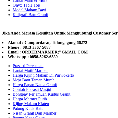
Lantai Marmer Murah
Onyx Table Top
Model Makam Bayi
Kaligrafi Batu Granit
Jika Anda Merasa Kesulitan Untuk Menghubungi Customer Ser
Alamat : Campurdarat, Tulungagung 66272
Phone : 0813-3367-5088
Email : ORDERMARMER@GMAIL.COM
Whatsapp : 0858-5262-6380
Prasasti Peresmian
Lantai Motif Marmer
Harga Kijing Makam Di Purwokerto
Meja Batu Taman Murah
Harga Papan Nama Granit
Contoh Prasasti Masjid
Bongpay Perjamuan Kudus Granit
Harga Marmer Putih
Kijing Makam Klaten
Patung Kuda Batu
Nisan Granit Dan Marmer
Patung Naga Onyx