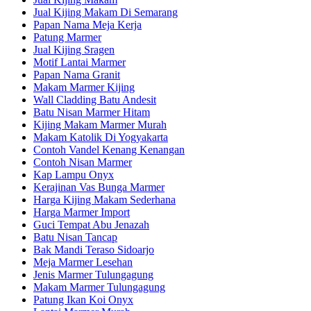
Jual Kijing Makam Di Semarang
Papan Nama Meja Kerja
Patung Marmer
Jual Kijing Sragen
Motif Lantai Marmer
Papan Nama Granit
Makam Marmer Kijing
Wall Cladding Batu Andesit
Batu Nisan Marmer Hitam
Kijing Makam Marmer Murah
Makam Katolik Di Yogyakarta
Contoh Vandel Kenang Kenangan
Contoh Nisan Marmer
Kap Lampu Onyx
Kerajinan Vas Bunga Marmer
Harga Kijing Makam Sederhana
Harga Marmer Import
Guci Tempat Abu Jenazah
Batu Nisan Tancap
Bak Mandi Teraso Sidoarjo
Meja Marmer Lesehan
Jenis Marmer Tulungagung
Makam Marmer Tulungagung
Patung Ikan Koi Onyx