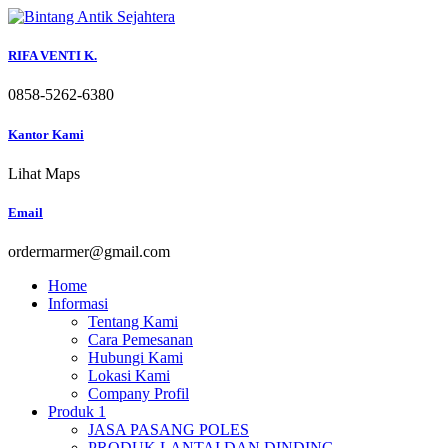
Skip
to
content
RIFA VENTI K.
0858-5262-6380
Kantor Kami
Lihat Maps
Email
ordermarmer@gmail.com
Home
Informasi
Tentang Kami
Cara Pemesanan
Hubungi Kami
Lokasi Kami
Company Profil
Produk 1
JASA PASANG POLES
PRODUK LANTAI DAN DINDING