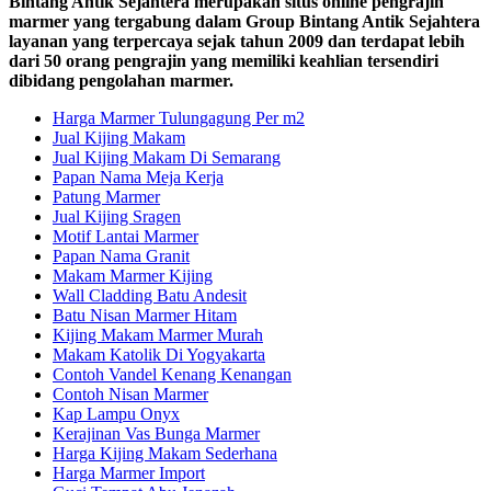
Bintang Antik Sejahtera merupakan situs online pengrajin
marmer yang tergabung dalam Group Bintang Antik Sejahtera
layanan yang terpercaya sejak tahun 2009 dan terdapat lebih
dari 50 orang pengrajin yang memiliki keahlian tersendiri
dibidang pengolahan marmer.
Harga Marmer Tulungagung Per m2
Jual Kijing Makam
Jual Kijing Makam Di Semarang
Papan Nama Meja Kerja
Patung Marmer
Jual Kijing Sragen
Motif Lantai Marmer
Papan Nama Granit
Makam Marmer Kijing
Wall Cladding Batu Andesit
Batu Nisan Marmer Hitam
Kijing Makam Marmer Murah
Makam Katolik Di Yogyakarta
Contoh Vandel Kenang Kenangan
Contoh Nisan Marmer
Kap Lampu Onyx
Kerajinan Vas Bunga Marmer
Harga Kijing Makam Sederhana
Harga Marmer Import