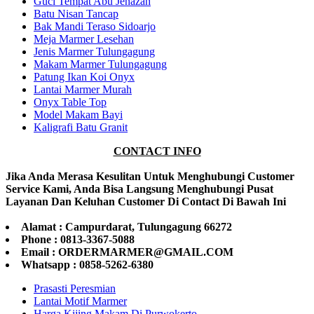
Guci Tempat Abu Jenazah
Batu Nisan Tancap
Bak Mandi Teraso Sidoarjo
Meja Marmer Lesehan
Jenis Marmer Tulungagung
Makam Marmer Tulungagung
Patung Ikan Koi Onyx
Lantai Marmer Murah
Onyx Table Top
Model Makam Bayi
Kaligrafi Batu Granit
CONTACT INFO
Jika Anda Merasa Kesulitan Untuk Menghubungi Customer
Service Kami, Anda Bisa Langsung Menghubungi Pusat
Layanan Dan Keluhan Customer Di Contact Di Bawah Ini
Alamat : Campurdarat, Tulungagung 66272
Phone : 0813-3367-5088
Email : ORDERMARMER@GMAIL.COM
Whatsapp : 0858-5262-6380
Prasasti Peresmian
Lantai Motif Marmer
Harga Kijing Makam Di Purwokerto