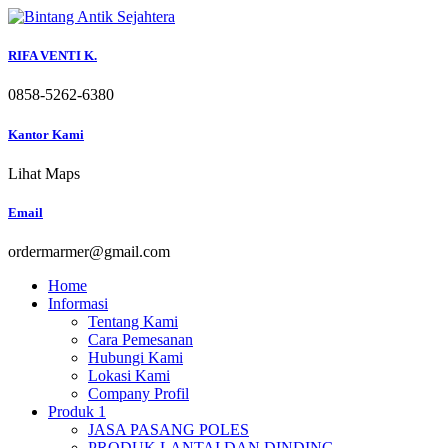
Skip
to
content
RIFA VENTI K.
0858-5262-6380
Kantor Kami
Lihat Maps
Email
ordermarmer@gmail.com
Home
Informasi
Tentang Kami
Cara Pemesanan
Hubungi Kami
Lokasi Kami
Company Profil
Produk 1
JASA PASANG POLES
PRODUK LANTAI DAN DINDING