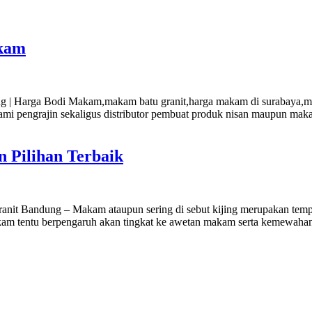
akam
 Harga Bodi Makam,makam batu granit,harga makam di surabaya,mak
ami pengrajin sekaligus distributor pembuat produk nisan maupun mak
 Pilihan Terbaik
t Bandung – Makam ataupun sering di sebut kijing merupakan tempat 
kam tentu berpengaruh akan tingkat ke awetan makam serta kemewahan