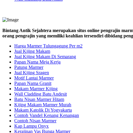
Bintang Antik Sejahtera merupakan situs online pengrajin marm
orang pengrajin yang memiliki keahlian tersendiri dibidang pe
Harga Marmer Tulungagung Per m2
Jual Kijing Makam
Jual Kijing Makam Di Semarang
Papan Nama Meja Kerja
Patung Marmer
Jual Kijing Sragen
Motif Lantai Marmer
Papan Nama Granit
Makam Marmer Kijing
Wall Cladding Batu Andesit
Batu Nisan Marmer Hitam
Kijing Makam Marmer Murah
Makam Katolik Di Yogyakarta
Contoh Vandel Kenang Kenangan
Contoh Nisan Marmer
Kap Lampu Onyx
Kerajinan Vas Bunga Marmer