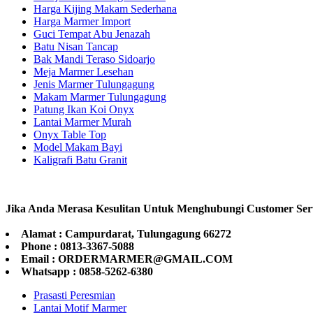
Harga Kijing Makam Sederhana
Harga Marmer Import
Guci Tempat Abu Jenazah
Batu Nisan Tancap
Bak Mandi Teraso Sidoarjo
Meja Marmer Lesehan
Jenis Marmer Tulungagung
Makam Marmer Tulungagung
Patung Ikan Koi Onyx
Lantai Marmer Murah
Onyx Table Top
Model Makam Bayi
Kaligrafi Batu Granit
Jika Anda Merasa Kesulitan Untuk Menghubungi Customer Ser
Alamat : Campurdarat, Tulungagung 66272
Phone : 0813-3367-5088
Email : ORDERMARMER@GMAIL.COM
Whatsapp : 0858-5262-6380
Prasasti Peresmian
Lantai Motif Marmer