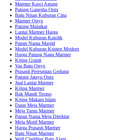
Marmer Kawi Agung
Patung Ganesha Onix
Batu Nisan Kuburan Cina
Marmer Onyx
Patung Malaikat
Lantai Marmer Harga
Model Kuburan Katolik
Papan Nama Masjid
Model Kuburan Kristen Modern
Harga Patung Naga Marmer
Kijing Granit
Vas Batu Onyx
Prasasti Peresmian Gedung
Patung Jatayu Onix
Jual Lantai Marmer
Kijing Marmer
Bak Mandi Teraso
Kijing Makam Islam
Daun Meja Marmer
Meja Tamu Marmer
Papan Nama Meja Direktur
Meja Motif Marmer
Harga Prasasti Marmer
Batu Nisan Marmer
Wall Cladding Batu Alam