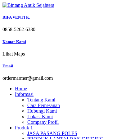
Skip
to
content
RIFA VENTI K.
0858-5262-6380
Kantor Kami
Lihat Maps
Email
ordermarmer@gmail.com
Home
Informasi
Tentang Kami
Cara Pemesanan
Hubungi Kami
Lokasi Kami
Company Profil
Produk 1
JASA PASANG POLES
PRODUK LANTAI DAN DINDING