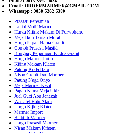
Phone : 0813-3367-5088
Email : ORDERMARMER@GMAIL.COM
Whatsapp : 0858-5262-6380
Prasasti Peresmian
Lantai Motif Marmer
Harga Kijing Makam Di Purwokerto
Meja Batu Taman Murah
Harga Papan Nama Granit
Contoh Prasasti Masjid
Bongpay Perjamuan Kudus Granit
Harga Marmer Putih
Kijing Makam Klaten
Patung Kuda Batu
Nisan Granit Dan Marmer
Patung Naga Onyx
Meja Marmer Kecil
Papan Nama Meja Ukir
Jual Guci Abu Jenazah
Wastafel Batu Alam
Harga Kijing Klaten
Marmer Import
Bathtub Marmer
Harga Prasasti Marmer
Nisan Makam Kristen