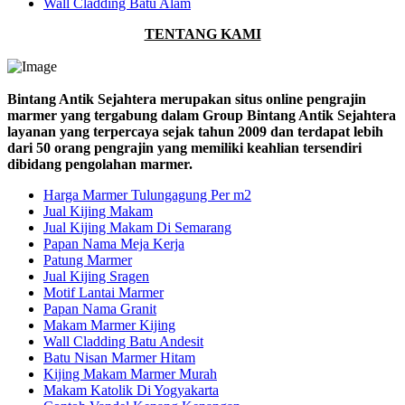
Wall Cladding Batu Alam
TENTANG KAMI
Bintang Antik Sejahtera merupakan situs online pengrajin
marmer yang tergabung dalam Group Bintang Antik Sejahtera
layanan yang terpercaya sejak tahun 2009 dan terdapat lebih
dari 50 orang pengrajin yang memiliki keahlian tersendiri
dibidang pengolahan marmer.
Harga Marmer Tulungagung Per m2
Jual Kijing Makam
Jual Kijing Makam Di Semarang
Papan Nama Meja Kerja
Patung Marmer
Jual Kijing Sragen
Motif Lantai Marmer
Papan Nama Granit
Makam Marmer Kijing
Wall Cladding Batu Andesit
Batu Nisan Marmer Hitam
Kijing Makam Marmer Murah
Makam Katolik Di Yogyakarta