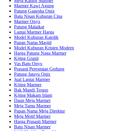
Meja Kantor Marmer
Marmer Kawi Agung
Patung Ganesha Onix
Batu Nisan Kuburan Cina
Marmer Onyx
Patung Malaikat
Lantai Marmer Harga
Model Kuburan Katolik
Papan Nama Masjid
Model Kuburan Kristen Modern
Harga Patung Naga Marmer
Kijing Granit
Vas Batu Onyx
Prasasti Peresmian Gedung
Patung Jatayu Onix
Jual Lantai Marmer
Kijing Marmer
Bak Mandi Teraso
Kijing Makam Islam
Daun Meja Marmer
Meja Tamu Marmer
Papan Nama Meja Direktur
Meja Motif Marmer
Harga Prasasti Marmer
Batu Nisan Marmer