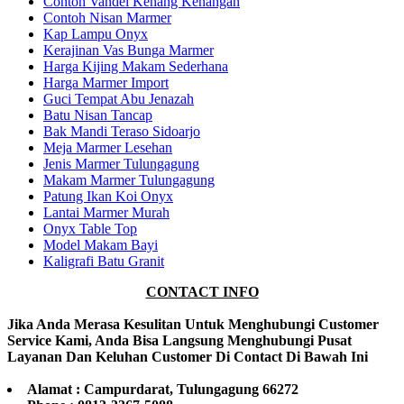
Contoh Vandel Kenang Kenangan
Contoh Nisan Marmer
Kap Lampu Onyx
Kerajinan Vas Bunga Marmer
Harga Kijing Makam Sederhana
Harga Marmer Import
Guci Tempat Abu Jenazah
Batu Nisan Tancap
Bak Mandi Teraso Sidoarjo
Meja Marmer Lesehan
Jenis Marmer Tulungagung
Makam Marmer Tulungagung
Patung Ikan Koi Onyx
Lantai Marmer Murah
Onyx Table Top
Model Makam Bayi
Kaligrafi Batu Granit
CONTACT INFO
Jika Anda Merasa Kesulitan Untuk Menghubungi Customer
Service Kami, Anda Bisa Langsung Menghubungi Pusat
Layanan Dan Keluhan Customer Di Contact Di Bawah Ini
Alamat : Campurdarat, Tulungagung 66272