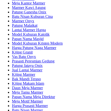
Meja Kantor Marmer
Marmer Kawi Agung
Patung Ganesha Onix
Batu Nisan Kuburan Cina
Marmer Onyx
Patung Malaikat
Lantai Marmer Harga
Model Kuburan Katolik
Papan Nama Masjid
Model Kuburan Kristen Modern
Harga Patung Naga Marmer
Kijing Granit
Vas Batu Onyx
Prasasti Peresmian Gedung
Patung Jatayu Onix
Jual Lantai Marmer
Kijing Marmer
Bak Mandi Teraso
Kijing Makam Islam
Daun Meja Marmer
Meja Tamu Marmer
Papan Nama Meja Direktur
Meja Motif Marmer
Harga Prasasti Marmer
Batu Nisan Marmer