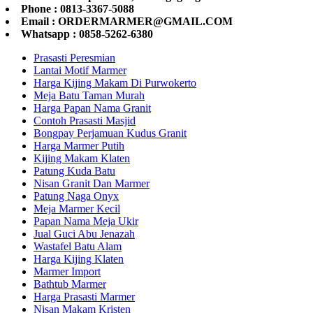
Phone : 0813-3367-5088
Email : ORDERMARMER@GMAIL.COM
Whatsapp : 0858-5262-6380
Prasasti Peresmian
Lantai Motif Marmer
Harga Kijing Makam Di Purwokerto
Meja Batu Taman Murah
Harga Papan Nama Granit
Contoh Prasasti Masjid
Bongpay Perjamuan Kudus Granit
Harga Marmer Putih
Kijing Makam Klaten
Patung Kuda Batu
Nisan Granit Dan Marmer
Patung Naga Onyx
Meja Marmer Kecil
Papan Nama Meja Ukir
Jual Guci Abu Jenazah
Wastafel Batu Alam
Harga Kijing Klaten
Marmer Import
Bathtub Marmer
Harga Prasasti Marmer
Nisan Makam Kristen