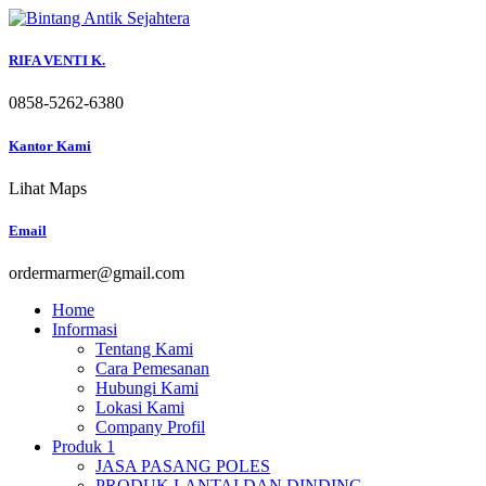
Skip
to
content
RIFA VENTI K.
0858-5262-6380
Kantor Kami
Lihat Maps
Email
ordermarmer@gmail.com
Home
Informasi
Tentang Kami
Cara Pemesanan
Hubungi Kami
Lokasi Kami
Company Profil
Produk 1
JASA PASANG POLES
PRODUK LANTAI DAN DINDING