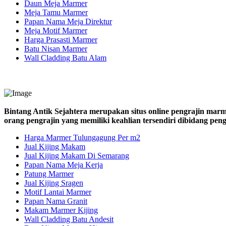
Daun Meja Marmer
Meja Tamu Marmer
Papan Nama Meja Direktur
Meja Motif Marmer
Harga Prasasti Marmer
Batu Nisan Marmer
Wall Cladding Batu Alam
Bintang Antik Sejahtera merupakan situs online pengrajin marm
orang pengrajin yang memiliki keahlian tersendiri dibidang pe
Harga Marmer Tulungagung Per m2
Jual Kijing Makam
Jual Kijing Makam Di Semarang
Papan Nama Meja Kerja
Patung Marmer
Jual Kijing Sragen
Motif Lantai Marmer
Papan Nama Granit
Makam Marmer Kijing
Wall Cladding Batu Andesit