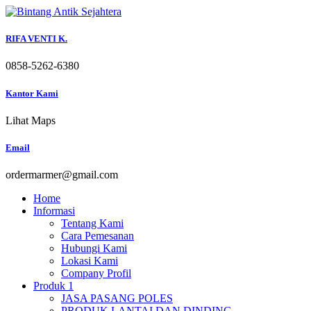
Skip
to
content
RIFA VENTI K.
0858-5262-6380
Kantor Kami
Lihat Maps
Email
ordermarmer@gmail.com
Home
Informasi
Tentang Kami
Cara Pemesanan
Hubungi Kami
Lokasi Kami
Company Profil
Produk 1
JASA PASANG POLES
PRODUK LANTAI DAN DINDING