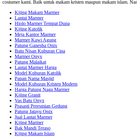
costumer kami. Baik untuk makam kristen maupun makam islam. Namu
Kijing Makam Marmer
Lantai Marmer
Hiolo Marmer Tempat Dupa
Kijing Katolik
Meja Kantor Marmer
Marmer Kawi Agung
Patung Ganesha Onix
Batu Nisan Kuburan Cina
Marmer Onyx
Patung Malaikat
Lantai Marmer Harga
Model Kuburan Katolik
Papan Nama Masjid
Model Kuburan Kristen Modern
Harga Patung Naga Marmer
Kijing Granit
Vas Batu Onyx
Prasasti Peresmian Gedung
Patung Jatayu Onix
Jual Lantai Marmer
Kijing Marmer
Bak Mandi Teraso
Kijing Makam Islam