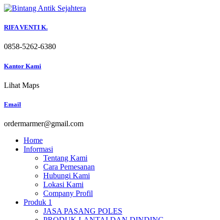
Skip
to
content
RIFA VENTI K.
0858-5262-6380
Kantor Kami
Lihat Maps
Email
ordermarmer@gmail.com
Home
Informasi
Tentang Kami
Cara Pemesanan
Hubungi Kami
Lokasi Kami
Company Profil
Produk 1
JASA PASANG POLES
PRODUK LANTAI DAN DINDING