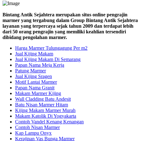
Bintang Antik Sejahtera merupakan situs online pengrajin
marmer yang tergabung dalam Group Bintang Antik Sejahtera
layanan yang terpercaya sejak tahun 2009 dan terdapat lebih
dari 50 orang pengrajin yang memiliki keahlian tersendiri
dibidang pengolahan marmer.
Harga Marmer Tulungagung Per m2
Jual Kijing Makam
Jual Kijing Makam Di Semarang
Papan Nama Meja Kerja
Patung Marmer
Jual Kijing Sragen
Motif Lantai Marmer
Papan Nama Granit
Makam Marmer Kijing
Wall Cladding Batu Andesit
Batu Nisan Marmer Hitam
Kijing Makam Marmer Murah
Makam Katolik Di Yogyakarta
Contoh Vandel Kenang Kenangan
Contoh Nisan Marmer
Kap Lampu Onyx
Kerajinan Vas Bunga Marmer