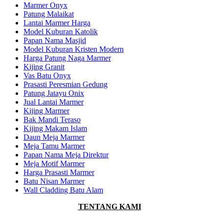
Marmer Onyx
Patung Malaikat
Lantai Marmer Harga
Model Kuburan Katolik
Papan Nama Masjid
Model Kuburan Kristen Modern
Harga Patung Naga Marmer
Kijing Granit
Vas Batu Onyx
Prasasti Peresmian Gedung
Patung Jatayu Onix
Jual Lantai Marmer
Kijing Marmer
Bak Mandi Teraso
Kijing Makam Islam
Daun Meja Marmer
Meja Tamu Marmer
Papan Nama Meja Direktur
Meja Motif Marmer
Harga Prasasti Marmer
Batu Nisan Marmer
Wall Cladding Batu Alam
TENTANG KAMI