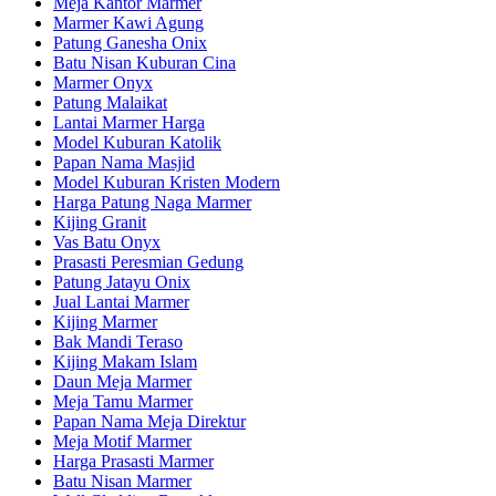
Meja Kantor Marmer
Marmer Kawi Agung
Patung Ganesha Onix
Batu Nisan Kuburan Cina
Marmer Onyx
Patung Malaikat
Lantai Marmer Harga
Model Kuburan Katolik
Papan Nama Masjid
Model Kuburan Kristen Modern
Harga Patung Naga Marmer
Kijing Granit
Vas Batu Onyx
Prasasti Peresmian Gedung
Patung Jatayu Onix
Jual Lantai Marmer
Kijing Marmer
Bak Mandi Teraso
Kijing Makam Islam
Daun Meja Marmer
Meja Tamu Marmer
Papan Nama Meja Direktur
Meja Motif Marmer
Harga Prasasti Marmer
Batu Nisan Marmer