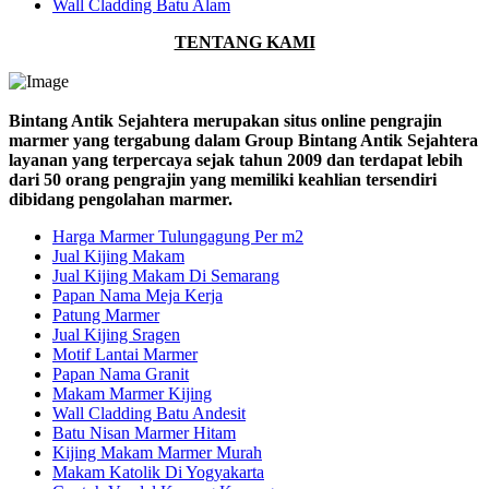
Wall Cladding Batu Alam
TENTANG KAMI
Bintang Antik Sejahtera merupakan situs online pengrajin
marmer yang tergabung dalam Group Bintang Antik Sejahtera
layanan yang terpercaya sejak tahun 2009 dan terdapat lebih
dari 50 orang pengrajin yang memiliki keahlian tersendiri
dibidang pengolahan marmer.
Harga Marmer Tulungagung Per m2
Jual Kijing Makam
Jual Kijing Makam Di Semarang
Papan Nama Meja Kerja
Patung Marmer
Jual Kijing Sragen
Motif Lantai Marmer
Papan Nama Granit
Makam Marmer Kijing
Wall Cladding Batu Andesit
Batu Nisan Marmer Hitam
Kijing Makam Marmer Murah
Makam Katolik Di Yogyakarta