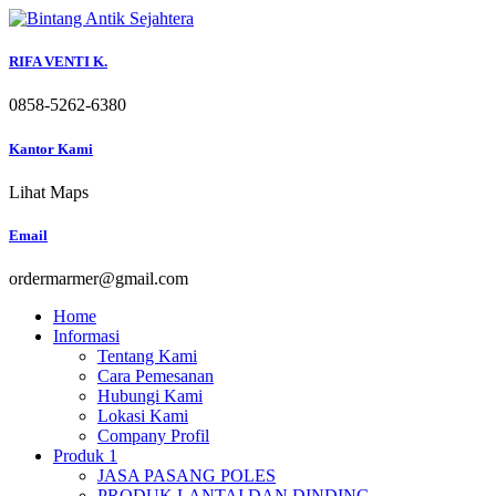
Skip
to
content
RIFA VENTI K.
0858-5262-6380
Kantor Kami
Lihat Maps
Email
ordermarmer@gmail.com
Home
Informasi
Tentang Kami
Cara Pemesanan
Hubungi Kami
Lokasi Kami
Company Profil
Produk 1
JASA PASANG POLES
PRODUK LANTAI DAN DINDING