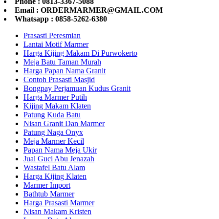
Phone : 0813-3367-5088
Email : ORDERMARMER@GMAIL.COM
Whatsapp : 0858-5262-6380
Prasasti Peresmian
Lantai Motif Marmer
Harga Kijing Makam Di Purwokerto
Meja Batu Taman Murah
Harga Papan Nama Granit
Contoh Prasasti Masjid
Bongpay Perjamuan Kudus Granit
Harga Marmer Putih
Kijing Makam Klaten
Patung Kuda Batu
Nisan Granit Dan Marmer
Patung Naga Onyx
Meja Marmer Kecil
Papan Nama Meja Ukir
Jual Guci Abu Jenazah
Wastafel Batu Alam
Harga Kijing Klaten
Marmer Import
Bathtub Marmer
Harga Prasasti Marmer
Nisan Makam Kristen