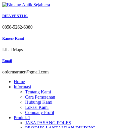
Skip
to
content
RIFA VENTI K.
0858-5262-6380
Kantor Kami
Lihat Maps
Email
ordermarmer@gmail.com
Home
Informasi
Tentang Kami
Cara Pemesanan
Hubungi Kami
Lokasi Kami
Company Profil
Produk 1
JASA PASANG POLES
PRODUK LANTAI DAN DINDING