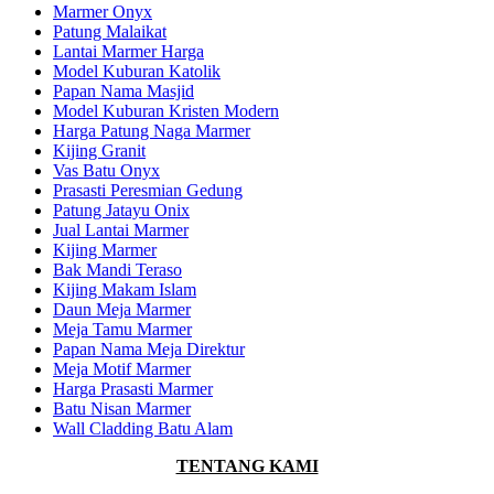
Marmer Onyx
Patung Malaikat
Lantai Marmer Harga
Model Kuburan Katolik
Papan Nama Masjid
Model Kuburan Kristen Modern
Harga Patung Naga Marmer
Kijing Granit
Vas Batu Onyx
Prasasti Peresmian Gedung
Patung Jatayu Onix
Jual Lantai Marmer
Kijing Marmer
Bak Mandi Teraso
Kijing Makam Islam
Daun Meja Marmer
Meja Tamu Marmer
Papan Nama Meja Direktur
Meja Motif Marmer
Harga Prasasti Marmer
Batu Nisan Marmer
Wall Cladding Batu Alam
TENTANG KAMI