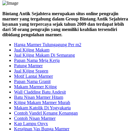
Bintang Antik Sejahtera merupakan situs online pengrajin
marmer yang tergabung dalam Group Bintang Antik Sejahtera
layanan yang terpercaya sejak tahun 2009 dan terdapat lebih
dari 50 orang pengrajin yang memiliki keahlian tersendiri
dibidang pengolahan marmer.
Harga Marmer Tulungagung Per m2
Jual Kijing Makam
Jual Kijing Makam Di Semarang
Papan Nama Meja Kerja
Patung Marmer
Jual Kijing Sragen
Motif Lantai Marmer
Papan Nama Granit
Makam Marmer Kijing
Wall Cladding Batu Andesit
Batu Nisan Marmer Hitam
Kijing Makam Marmer Murah
Makam Katolik Di Yogyakarta
Contoh Vandel Kenang Kenangan
Contoh Nisan Marmer
Kap Lampu Onyx
Kerajinan Vas Bunga Marmer