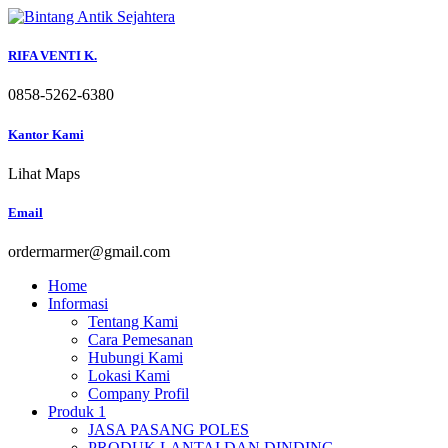
Skip
to
content
RIFA VENTI K.
0858-5262-6380
Kantor Kami
Lihat Maps
Email
ordermarmer@gmail.com
Home
Informasi
Tentang Kami
Cara Pemesanan
Hubungi Kami
Lokasi Kami
Company Profil
Produk 1
JASA PASANG POLES
PRODUK LANTAI DAN DINDING