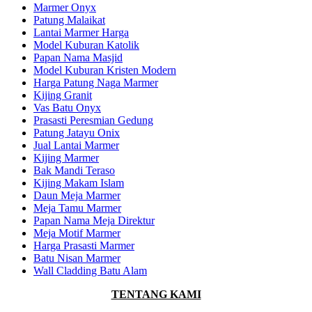
Marmer Onyx
Patung Malaikat
Lantai Marmer Harga
Model Kuburan Katolik
Papan Nama Masjid
Model Kuburan Kristen Modern
Harga Patung Naga Marmer
Kijing Granit
Vas Batu Onyx
Prasasti Peresmian Gedung
Patung Jatayu Onix
Jual Lantai Marmer
Kijing Marmer
Bak Mandi Teraso
Kijing Makam Islam
Daun Meja Marmer
Meja Tamu Marmer
Papan Nama Meja Direktur
Meja Motif Marmer
Harga Prasasti Marmer
Batu Nisan Marmer
Wall Cladding Batu Alam
TENTANG KAMI