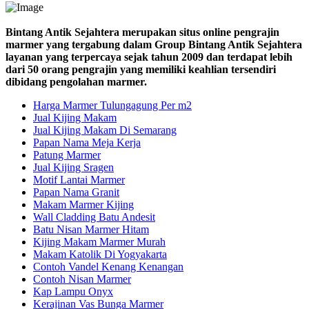
Bintang Antik Sejahtera merupakan situs online pengrajin
marmer yang tergabung dalam Group Bintang Antik Sejahtera
layanan yang terpercaya sejak tahun 2009 dan terdapat lebih
dari 50 orang pengrajin yang memiliki keahlian tersendiri
dibidang pengolahan marmer.
Harga Marmer Tulungagung Per m2
Jual Kijing Makam
Jual Kijing Makam Di Semarang
Papan Nama Meja Kerja
Patung Marmer
Jual Kijing Sragen
Motif Lantai Marmer
Papan Nama Granit
Makam Marmer Kijing
Wall Cladding Batu Andesit
Batu Nisan Marmer Hitam
Kijing Makam Marmer Murah
Makam Katolik Di Yogyakarta
Contoh Vandel Kenang Kenangan
Contoh Nisan Marmer
Kap Lampu Onyx
Kerajinan Vas Bunga Marmer