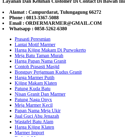
Layanan Dan Keluhan Customer Di Contact Di Bawah Ini
Alamat : Campurdarat, Tulungagung 66272
Phone : 0813-3367-5088
Email : ORDERMARMER@GMAIL.COM
Whatsapp : 0858-5262-6380
Prasasti Peresmian
Lantai Motif Marmer
Harga Kijing Makam Di Purwokerto
Meja Batu Taman Murah
Harga Papan Nama Granit
Contoh Prasasti Masjid
Bongpay Perjamuan Kudus Granit
Harga Marmer Putih
Kijing Makam Klaten
Patung Kuda Batu
Nisan Granit Dan Marmer
Patung Naga Onyx
Meja Marmer Kecil
Papan Nama Meja Ukir
Jual Guci Abu Jenazah
Wastafel Batu Alam
Harga Kijing Klaten
Marmer Import