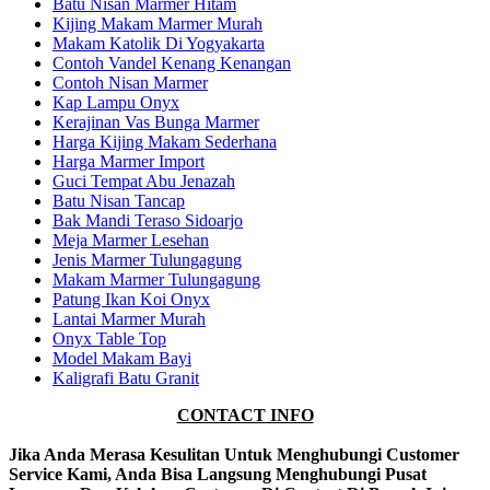
Batu Nisan Marmer Hitam
Kijing Makam Marmer Murah
Makam Katolik Di Yogyakarta
Contoh Vandel Kenang Kenangan
Contoh Nisan Marmer
Kap Lampu Onyx
Kerajinan Vas Bunga Marmer
Harga Kijing Makam Sederhana
Harga Marmer Import
Guci Tempat Abu Jenazah
Batu Nisan Tancap
Bak Mandi Teraso Sidoarjo
Meja Marmer Lesehan
Jenis Marmer Tulungagung
Makam Marmer Tulungagung
Patung Ikan Koi Onyx
Lantai Marmer Murah
Onyx Table Top
Model Makam Bayi
Kaligrafi Batu Granit
CONTACT INFO
Jika Anda Merasa Kesulitan Untuk Menghubungi Customer
Service Kami, Anda Bisa Langsung Menghubungi Pusat