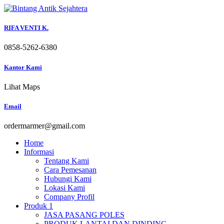
Skip
to
content
RIFA VENTI K.
0858-5262-6380
Kantor Kami
Lihat Maps
Email
ordermarmer@gmail.com
Home
Informasi
Tentang Kami
Cara Pemesanan
Hubungi Kami
Lokasi Kami
Company Profil
Produk 1
JASA PASANG POLES
PRODUK LANTAI DAN DINDING