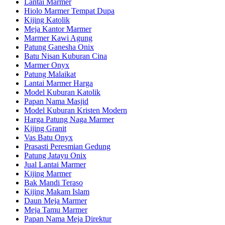
Lantai Marmer
Hiolo Marmer Tempat Dupa
Kijing Katolik
Meja Kantor Marmer
Marmer Kawi Agung
Patung Ganesha Onix
Batu Nisan Kuburan Cina
Marmer Onyx
Patung Malaikat
Lantai Marmer Harga
Model Kuburan Katolik
Papan Nama Masjid
Model Kuburan Kristen Modern
Harga Patung Naga Marmer
Kijing Granit
Vas Batu Onyx
Prasasti Peresmian Gedung
Patung Jatayu Onix
Jual Lantai Marmer
Kijing Marmer
Bak Mandi Teraso
Kijing Makam Islam
Daun Meja Marmer
Meja Tamu Marmer
Papan Nama Meja Direktur