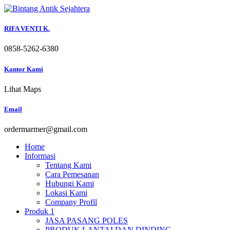
Skip
to
content
RIFA VENTI K.
0858-5262-6380
Kantor Kami
Lihat Maps
Email
ordermarmer@gmail.com
Home
Informasi
Tentang Kami
Cara Pemesanan
Hubungi Kami
Lokasi Kami
Company Profil
Produk 1
JASA PASANG POLES
PRODUK LANTAI DAN DINDING