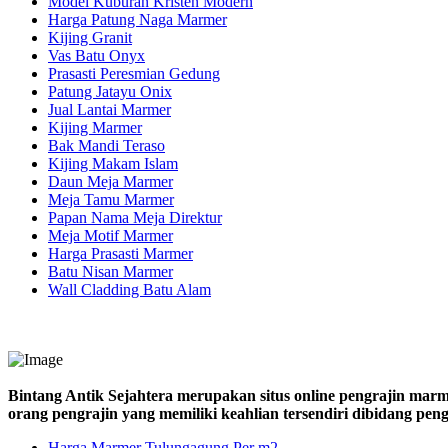
Model Kuburan Kristen Modern
Harga Patung Naga Marmer
Kijing Granit
Vas Batu Onyx
Prasasti Peresmian Gedung
Patung Jatayu Onix
Jual Lantai Marmer
Kijing Marmer
Bak Mandi Teraso
Kijing Makam Islam
Daun Meja Marmer
Meja Tamu Marmer
Papan Nama Meja Direktur
Meja Motif Marmer
Harga Prasasti Marmer
Batu Nisan Marmer
Wall Cladding Batu Alam
Bintang Antik Sejahtera merupakan situs online pengrajin marm
orang pengrajin yang memiliki keahlian tersendiri dibidang pe
Harga Marmer Tulungagung Per m2