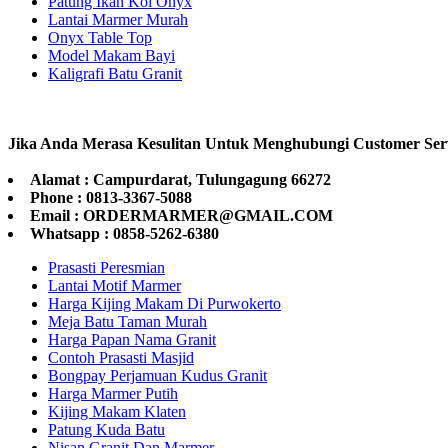
Patung Ikan Koi Onyx
Lantai Marmer Murah
Onyx Table Top
Model Makam Bayi
Kaligrafi Batu Granit
Jika Anda Merasa Kesulitan Untuk Menghubungi Customer Ser
Alamat : Campurdarat, Tulungagung 66272
Phone : 0813-3367-5088
Email : ORDERMARMER@GMAIL.COM
Whatsapp : 0858-5262-6380
Prasasti Peresmian
Lantai Motif Marmer
Harga Kijing Makam Di Purwokerto
Meja Batu Taman Murah
Harga Papan Nama Granit
Contoh Prasasti Masjid
Bongpay Perjamuan Kudus Granit
Harga Marmer Putih
Kijing Makam Klaten
Patung Kuda Batu
Nisan Granit Dan Marmer