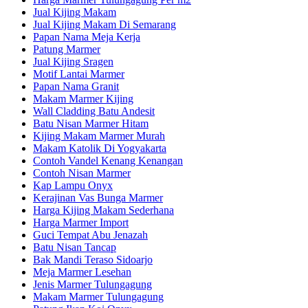
Jual Kijing Makam
Jual Kijing Makam Di Semarang
Papan Nama Meja Kerja
Patung Marmer
Jual Kijing Sragen
Motif Lantai Marmer
Papan Nama Granit
Makam Marmer Kijing
Wall Cladding Batu Andesit
Batu Nisan Marmer Hitam
Kijing Makam Marmer Murah
Makam Katolik Di Yogyakarta
Contoh Vandel Kenang Kenangan
Contoh Nisan Marmer
Kap Lampu Onyx
Kerajinan Vas Bunga Marmer
Harga Kijing Makam Sederhana
Harga Marmer Import
Guci Tempat Abu Jenazah
Batu Nisan Tancap
Bak Mandi Teraso Sidoarjo
Meja Marmer Lesehan
Jenis Marmer Tulungagung
Makam Marmer Tulungagung