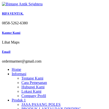
Skip
to
content
RIFA VENTI K.
0858-5262-6380
Kantor Kami
Lihat Maps
Email
ordermarmer@gmail.com
Home
Informasi
Tentang Kami
Cara Pemesanan
Hubungi Kami
Lokasi Kami
Company Profil
Produk 1
JASA PASANG POLES
PRODUK LANTAI DAN DINDING