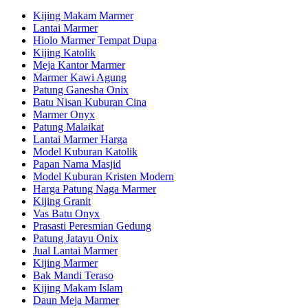
Kijing Makam Marmer
Lantai Marmer
Hiolo Marmer Tempat Dupa
Kijing Katolik
Meja Kantor Marmer
Marmer Kawi Agung
Patung Ganesha Onix
Batu Nisan Kuburan Cina
Marmer Onyx
Patung Malaikat
Lantai Marmer Harga
Model Kuburan Katolik
Papan Nama Masjid
Model Kuburan Kristen Modern
Harga Patung Naga Marmer
Kijing Granit
Vas Batu Onyx
Prasasti Peresmian Gedung
Patung Jatayu Onix
Jual Lantai Marmer
Kijing Marmer
Bak Mandi Teraso
Kijing Makam Islam
Daun Meja Marmer