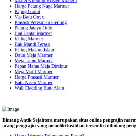
Model Kuburan Kristen Modern
Harga Patung Naga Marmer
Kijing Granit
Vas Batu Onyx
Prasasti Peresmian Gedung
Patung Jatayu Onix
Jual Lantai Marmer
Kijing Marmer
Bak Mandi Teraso
Kijing Makam Islam
Daun Meja Marmer
Meja Tamu Marmer
Papan Nama Meja Direktur
Meja Motif Marmer
Harga Prasasti Marmer
Batu Nisan Marmer
Wall Cladding Batu Alam
Bintang Antik Sejahtera merupakan situs online pengrajin marm
orang pengrajin yang memiliki keahlian tersendiri dibidang pe
Harga Marmer Tulungagung Per m2