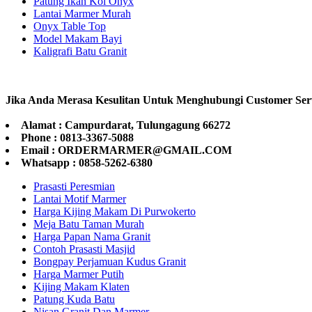
Patung Ikan Koi Onyx
Lantai Marmer Murah
Onyx Table Top
Model Makam Bayi
Kaligrafi Batu Granit
Jika Anda Merasa Kesulitan Untuk Menghubungi Customer Ser
Alamat : Campurdarat, Tulungagung 66272
Phone : 0813-3367-5088
Email : ORDERMARMER@GMAIL.COM
Whatsapp : 0858-5262-6380
Prasasti Peresmian
Lantai Motif Marmer
Harga Kijing Makam Di Purwokerto
Meja Batu Taman Murah
Harga Papan Nama Granit
Contoh Prasasti Masjid
Bongpay Perjamuan Kudus Granit
Harga Marmer Putih
Kijing Makam Klaten
Patung Kuda Batu
Nisan Granit Dan Marmer