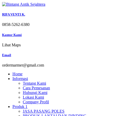
Skip
to
content
RIFA VENTI K.
0858-5262-6380
Kantor Kami
Lihat Maps
Email
ordermarmer@gmail.com
Home
Informasi
Tentang Kami
Cara Pemesanan
Hubungi Kami
Lokasi Kami
Company Profil
Produk 1
JASA PASANG POLES
PRODUK LANTAI DAN DINDING