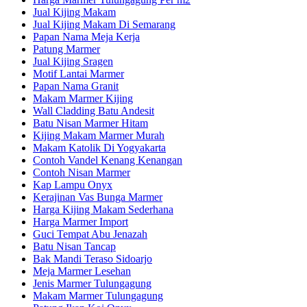
Jual Kijing Makam
Jual Kijing Makam Di Semarang
Papan Nama Meja Kerja
Patung Marmer
Jual Kijing Sragen
Motif Lantai Marmer
Papan Nama Granit
Makam Marmer Kijing
Wall Cladding Batu Andesit
Batu Nisan Marmer Hitam
Kijing Makam Marmer Murah
Makam Katolik Di Yogyakarta
Contoh Vandel Kenang Kenangan
Contoh Nisan Marmer
Kap Lampu Onyx
Kerajinan Vas Bunga Marmer
Harga Kijing Makam Sederhana
Harga Marmer Import
Guci Tempat Abu Jenazah
Batu Nisan Tancap
Bak Mandi Teraso Sidoarjo
Meja Marmer Lesehan
Jenis Marmer Tulungagung
Makam Marmer Tulungagung