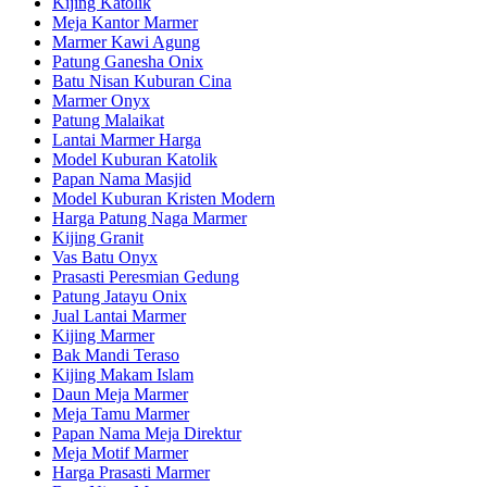
Kijing Katolik
Meja Kantor Marmer
Marmer Kawi Agung
Patung Ganesha Onix
Batu Nisan Kuburan Cina
Marmer Onyx
Patung Malaikat
Lantai Marmer Harga
Model Kuburan Katolik
Papan Nama Masjid
Model Kuburan Kristen Modern
Harga Patung Naga Marmer
Kijing Granit
Vas Batu Onyx
Prasasti Peresmian Gedung
Patung Jatayu Onix
Jual Lantai Marmer
Kijing Marmer
Bak Mandi Teraso
Kijing Makam Islam
Daun Meja Marmer
Meja Tamu Marmer
Papan Nama Meja Direktur
Meja Motif Marmer
Harga Prasasti Marmer