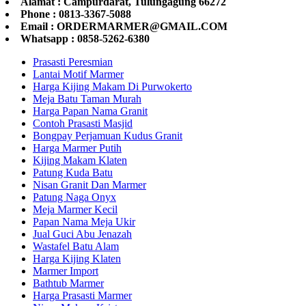
Alamat : Campurdarat, Tulungagung 66272
Phone : 0813-3367-5088
Email : ORDERMARMER@GMAIL.COM
Whatsapp : 0858-5262-6380
Prasasti Peresmian
Lantai Motif Marmer
Harga Kijing Makam Di Purwokerto
Meja Batu Taman Murah
Harga Papan Nama Granit
Contoh Prasasti Masjid
Bongpay Perjamuan Kudus Granit
Harga Marmer Putih
Kijing Makam Klaten
Patung Kuda Batu
Nisan Granit Dan Marmer
Patung Naga Onyx
Meja Marmer Kecil
Papan Nama Meja Ukir
Jual Guci Abu Jenazah
Wastafel Batu Alam
Harga Kijing Klaten
Marmer Import
Bathtub Marmer
Harga Prasasti Marmer