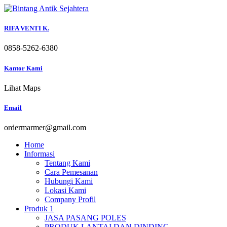
Skip
to
content
RIFA VENTI K.
0858-5262-6380
Kantor Kami
Lihat Maps
Email
ordermarmer@gmail.com
Home
Informasi
Tentang Kami
Cara Pemesanan
Hubungi Kami
Lokasi Kami
Company Profil
Produk 1
JASA PASANG POLES
PRODUK LANTAI DAN DINDING