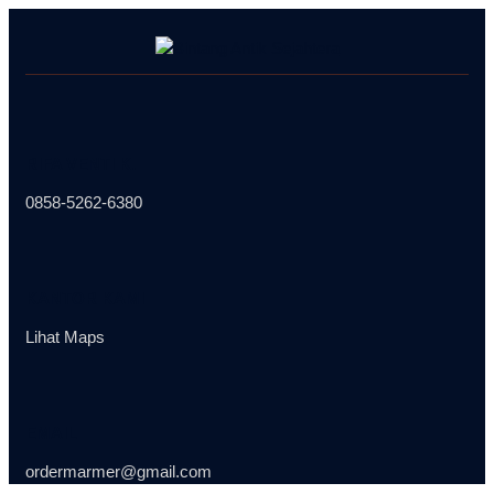
Skip
to
content
RIFA VENTI K.
0858-5262-6380
KANTOR KAMI
Lihat Maps
EMAIL
ordermarmer@gmail.com