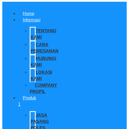
Home
Informasi
TENTANG
KAMI
CARA
PEMESANAN
HUBUNGI
KAMI
LOKASI
KAMI
COMPANY
PROFIL
Produk
1
JASA
PASANG
POLES