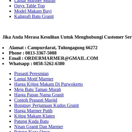
Lantai Marmer Murah
Onyx Table Top
Model Makam Bayi
Kaligrafi Batu Granit
Jika Anda Merasa Kesulitan Untuk Menghubungi Customer Ser
Alamat : Campurdarat, Tulungagung 66272
Phone : 0813-3367-5088
Email : ORDERMARMER@GMAIL.COM
Whatsapp : 0858-5262-6380
Prasasti Peresmian
Lantai Motif Marmer
Harga Kijing Makam Di Purwokerto
Meja Batu Taman Murah
Harga Papan Nama Granit
Contoh Prasasti Masjid
Bongpay Perjamuan Kudus Granit
Harga Marmer Putih
Kijing Makam Klaten
Patung Kuda Batu
Nisan Granit Dan Marmer
Patung Naga Onyx