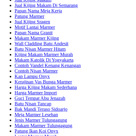
Jual Kijing Makam Di Semarang
Papan Nama Meja Kerja
Patung Marmer
Jual Kijing Sragen
Motif Lantai Marmer
Papan Nama Granit
Makam Marmer Kijing
Wall Cladding Batu Andesit
Batu Nisan Marmer Hitam
Kijing Makam Marmer Murah
Makam Katolik Di Yogyakarta
Contoh Vandel Kenang Kenangan
Contoh Nisan Marmer
Kap Lampu Onyx
Kerajinan Vas Bunga Marmer
Harga Kijing Makam Sederhana
Harga Marmer Import
Guci Tempat Abu Jenazah
Batu Nisan Tancap
Bak Mandi Teraso Sidoarjo
Meja Marmer Lesehan
Jenis Marmer Tulungagung
Makam Marmer Tulungagung
Patung Ikan Koi Onyx