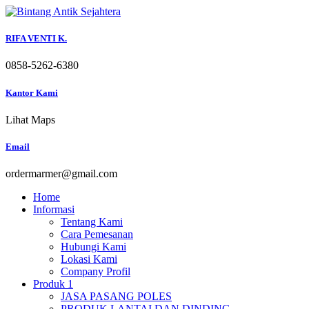
Skip
to
content
RIFA VENTI K.
0858-5262-6380
Kantor Kami
Lihat Maps
Email
ordermarmer@gmail.com
Home
Informasi
Tentang Kami
Cara Pemesanan
Hubungi Kami
Lokasi Kami
Company Profil
Produk 1
JASA PASANG POLES
PRODUK LANTAI DAN DINDING