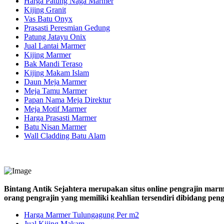
Harga Patung Naga Marmer
Kijing Granit
Vas Batu Onyx
Prasasti Peresmian Gedung
Patung Jatayu Onix
Jual Lantai Marmer
Kijing Marmer
Bak Mandi Teraso
Kijing Makam Islam
Daun Meja Marmer
Meja Tamu Marmer
Papan Nama Meja Direktur
Meja Motif Marmer
Harga Prasasti Marmer
Batu Nisan Marmer
Wall Cladding Batu Alam
Bintang Antik Sejahtera merupakan situs online pengrajin marm
orang pengrajin yang memiliki keahlian tersendiri dibidang pe
Harga Marmer Tulungagung Per m2
Jual Kijing Makam