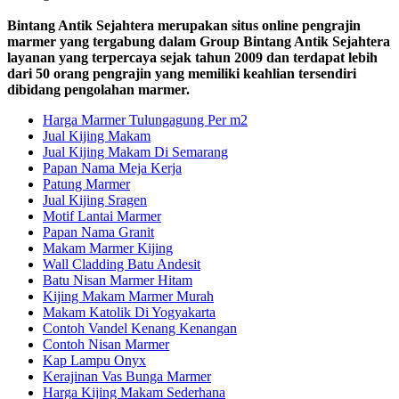
Bintang Antik Sejahtera merupakan situs online pengrajin
marmer yang tergabung dalam Group Bintang Antik Sejahtera
layanan yang terpercaya sejak tahun 2009 dan terdapat lebih
dari 50 orang pengrajin yang memiliki keahlian tersendiri
dibidang pengolahan marmer.
Harga Marmer Tulungagung Per m2
Jual Kijing Makam
Jual Kijing Makam Di Semarang
Papan Nama Meja Kerja
Patung Marmer
Jual Kijing Sragen
Motif Lantai Marmer
Papan Nama Granit
Makam Marmer Kijing
Wall Cladding Batu Andesit
Batu Nisan Marmer Hitam
Kijing Makam Marmer Murah
Makam Katolik Di Yogyakarta
Contoh Vandel Kenang Kenangan
Contoh Nisan Marmer
Kap Lampu Onyx
Kerajinan Vas Bunga Marmer
Harga Kijing Makam Sederhana