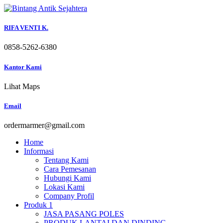
Skip
to
content
RIFA VENTI K.
0858-5262-6380
Kantor Kami
Lihat Maps
Email
ordermarmer@gmail.com
Home
Informasi
Tentang Kami
Cara Pemesanan
Hubungi Kami
Lokasi Kami
Company Profil
Produk 1
JASA PASANG POLES
PRODUK LANTAI DAN DINDING