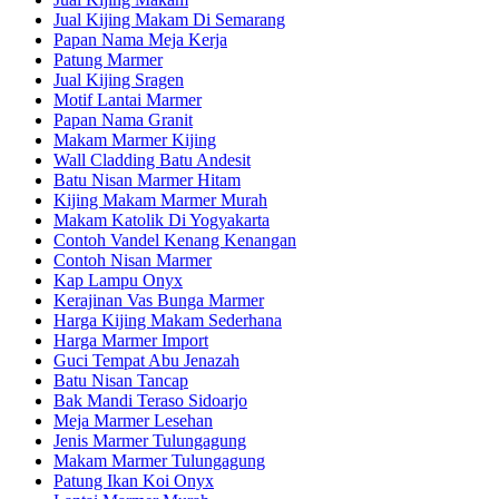
Jual Kijing Makam Di Semarang
Papan Nama Meja Kerja
Patung Marmer
Jual Kijing Sragen
Motif Lantai Marmer
Papan Nama Granit
Makam Marmer Kijing
Wall Cladding Batu Andesit
Batu Nisan Marmer Hitam
Kijing Makam Marmer Murah
Makam Katolik Di Yogyakarta
Contoh Vandel Kenang Kenangan
Contoh Nisan Marmer
Kap Lampu Onyx
Kerajinan Vas Bunga Marmer
Harga Kijing Makam Sederhana
Harga Marmer Import
Guci Tempat Abu Jenazah
Batu Nisan Tancap
Bak Mandi Teraso Sidoarjo
Meja Marmer Lesehan
Jenis Marmer Tulungagung
Makam Marmer Tulungagung
Patung Ikan Koi Onyx