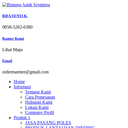
Skip
to
content
RIFA VENTI K.
0858-5262-6380
Kantor Kami
Lihat Maps
Email
ordermarmer@gmail.com
Home
Informasi
Tentang Kami
Cara Pemesanan
Hubungi Kami
Lokasi Kami
Company Profil
Produk 1
JASA PASANG POLES
PRODUK LANTAI DAN DINDING