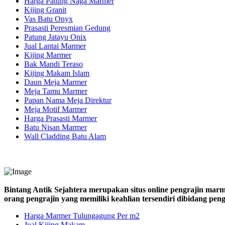
Harga Patung Naga Marmer
Kijing Granit
Vas Batu Onyx
Prasasti Peresmian Gedung
Patung Jatayu Onix
Jual Lantai Marmer
Kijing Marmer
Bak Mandi Teraso
Kijing Makam Islam
Daun Meja Marmer
Meja Tamu Marmer
Papan Nama Meja Direktur
Meja Motif Marmer
Harga Prasasti Marmer
Batu Nisan Marmer
Wall Cladding Batu Alam
Bintang Antik Sejahtera merupakan situs online pengrajin marm
orang pengrajin yang memiliki keahlian tersendiri dibidang pe
Harga Marmer Tulungagung Per m2
Jual Kijing Makam