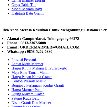
Lantai Marmer Murah
Onyx Table Top
Model Makam Bayi
Kaligrafi Batu Granit
Jika Anda Merasa Kesulitan Untuk Menghubungi Customer Ser
Alamat : Campurdarat, Tulungagung 66272
Phone : 0813-3367-5088
Email : ORDERMARMER@GMAIL.COM
Whatsapp : 0858-5262-6380
Prasasti Peresmian
Lantai Motif Marmer
Harga Kijing Makam Di Purwokerto
Meja Batu Taman Murah
Harga Papan Nama Granit
Contoh Prasasti Masjid
Bongpay Perjamuan Kudus Granit
Harga Marmer Putih
Kijing Makam Klaten
Patung Kuda Batu
Nisan Granit Dan Marmer
Patung Naga Onyx