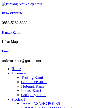
Skip
to
content
RIFA VENTI K.
0858-5262-6380
Kantor Kami
Lihat Maps
Email
ordermarmer@gmail.com
Home
Informasi
Tentang Kami
Cara Pemesanan
Hubungi Kami
Lokasi Kami
Company Profil
Produk 1
JASA PASANG POLES
PRODUK LANTAI DAN DINDING