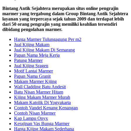
Bintang Antik Sejahtera merupakan situs online pengrajin
marmer yang tergabung dalam Group Bintang Antik Sejahtera
layanan yang terpercaya sejak tahun 2009 dan terdapat lebih
dari 50 orang pengrajin yang memiliki keahlian tersendiri
dibidang pengolahan marmer.
Harga Marmer Tulungagung Per m2
Jual Kijing Makam
Jual Kijing Makam Di Semarang
Papan Nama Meja Kerja
Patung Marmer
Jual Kijing Sragen
Motif Lantai Marmer
Papan Nama Granit
Makam Marmer Kijing
Wall Cladding Batu Andesit
Batu Nisan Marmer Hitam
Kijing Makam Marmer Murah
Makam Katolik Di Yogyakarta
Contoh Vandel Kenang Kenangan
Contoh Nisan Marmer
Kap Lampu Onyx
Kerajinan Vas Bunga Marmer
Harga Kijing Makam Sederhana