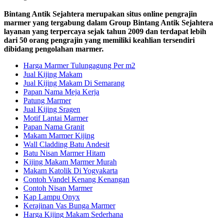
Bintang Antik Sejahtera merupakan situs online pengrajin
marmer yang tergabung dalam Group Bintang Antik Sejahtera
layanan yang terpercaya sejak tahun 2009 dan terdapat lebih
dari 50 orang pengrajin yang memiliki keahlian tersendiri
dibidang pengolahan marmer.
Harga Marmer Tulungagung Per m2
Jual Kijing Makam
Jual Kijing Makam Di Semarang
Papan Nama Meja Kerja
Patung Marmer
Jual Kijing Sragen
Motif Lantai Marmer
Papan Nama Granit
Makam Marmer Kijing
Wall Cladding Batu Andesit
Batu Nisan Marmer Hitam
Kijing Makam Marmer Murah
Makam Katolik Di Yogyakarta
Contoh Vandel Kenang Kenangan
Contoh Nisan Marmer
Kap Lampu Onyx
Kerajinan Vas Bunga Marmer
Harga Kijing Makam Sederhana