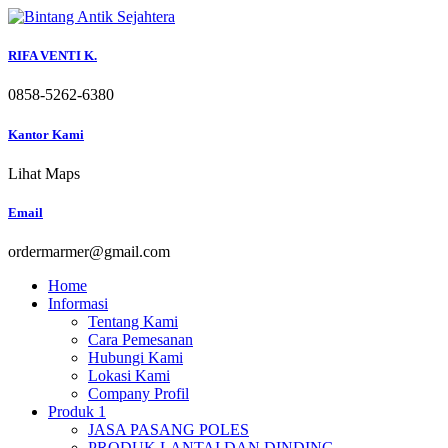
Skip
to
content
RIFA VENTI K.
0858-5262-6380
Kantor Kami
Lihat Maps
Email
ordermarmer@gmail.com
Home
Informasi
Tentang Kami
Cara Pemesanan
Hubungi Kami
Lokasi Kami
Company Profil
Produk 1
JASA PASANG POLES
PRODUK LANTAI DAN DINDING