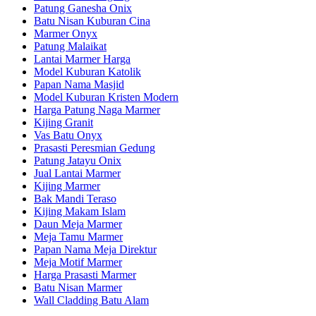
Patung Ganesha Onix
Batu Nisan Kuburan Cina
Marmer Onyx
Patung Malaikat
Lantai Marmer Harga
Model Kuburan Katolik
Papan Nama Masjid
Model Kuburan Kristen Modern
Harga Patung Naga Marmer
Kijing Granit
Vas Batu Onyx
Prasasti Peresmian Gedung
Patung Jatayu Onix
Jual Lantai Marmer
Kijing Marmer
Bak Mandi Teraso
Kijing Makam Islam
Daun Meja Marmer
Meja Tamu Marmer
Papan Nama Meja Direktur
Meja Motif Marmer
Harga Prasasti Marmer
Batu Nisan Marmer
Wall Cladding Batu Alam