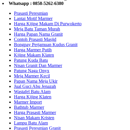
Whatsapp : 0858-5262-6380
Prasasti Peresmian
Lantai Motif Marmer
Harga Kijing Makam Di Purwokerto
Meja Batu Taman Murah
Harga Papan Nama Granit
Contoh Prasasti Masjid
Bongpay Perjamuan Kudus Granit
Harga Marmer Putih
Kijing Makam Klaten
Patung Kuda Batu
Nisan Granit Dan Marmer
Patung Naga Onyx
Meja Marmer Kecil
Papan Nama Meja Ukir
Jual Guci Abu Jenazah
Wastafel Batu Alam
Harga Kijing Klaten
Marmer Import
Bathtub Marmer
Harga Prasasti Marmer
Nisan Makam Kristen
Lampu Batu Alam
Prasasti Peresmian Granit