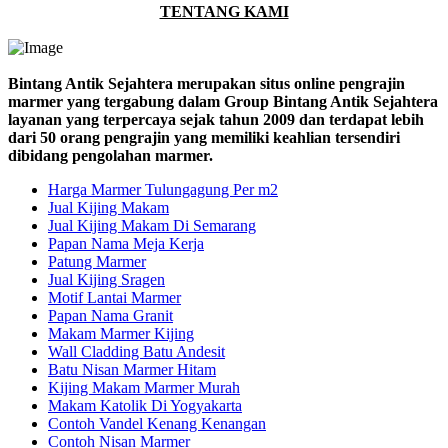
TENTANG KAMI
Bintang Antik Sejahtera merupakan situs online pengrajin
marmer yang tergabung dalam Group Bintang Antik Sejahtera
layanan yang terpercaya sejak tahun 2009 dan terdapat lebih
dari 50 orang pengrajin yang memiliki keahlian tersendiri
dibidang pengolahan marmer.
Harga Marmer Tulungagung Per m2
Jual Kijing Makam
Jual Kijing Makam Di Semarang
Papan Nama Meja Kerja
Patung Marmer
Jual Kijing Sragen
Motif Lantai Marmer
Papan Nama Granit
Makam Marmer Kijing
Wall Cladding Batu Andesit
Batu Nisan Marmer Hitam
Kijing Makam Marmer Murah
Makam Katolik Di Yogyakarta
Contoh Vandel Kenang Kenangan
Contoh Nisan Marmer