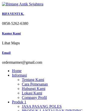
Skip
to
content
RIFA VENTI K.
0858-5262-6380
Kantor Kami
Lihat Maps
Email
ordermarmer@gmail.com
Home
Informasi
Tentang Kami
Cara Pemesanan
Hubungi Kami
Lokasi Kami
Company Profil
Produk 1
JASA PASANG POLES
PRODUK LANTAI DAN DINDING