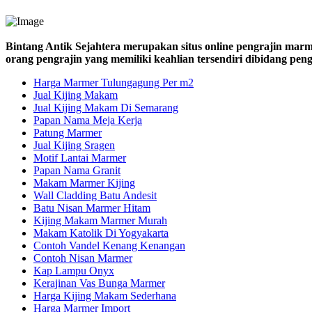
Bintang Antik Sejahtera merupakan situs online pengrajin marm
orang pengrajin yang memiliki keahlian tersendiri dibidang pe
Harga Marmer Tulungagung Per m2
Jual Kijing Makam
Jual Kijing Makam Di Semarang
Papan Nama Meja Kerja
Patung Marmer
Jual Kijing Sragen
Motif Lantai Marmer
Papan Nama Granit
Makam Marmer Kijing
Wall Cladding Batu Andesit
Batu Nisan Marmer Hitam
Kijing Makam Marmer Murah
Makam Katolik Di Yogyakarta
Contoh Vandel Kenang Kenangan
Contoh Nisan Marmer
Kap Lampu Onyx
Kerajinan Vas Bunga Marmer
Harga Kijing Makam Sederhana
Harga Marmer Import