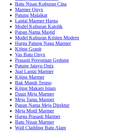
Batu Nisan Kuburan Cina
Marmer Onyx
Patung Malaikat
Lantai Marmer Harga
Model Kuburan Katolik
Papan Nama Masjid
Model Kuburan Kristen Modern
Harga Patung Naga Marmer
Kijing Granit
Vas Batu Onyx
Prasasti Peresmian Gedung
Patung Jatayu Onix
Jual Lantai Marmer
Kijing Marmer
Bak Mandi Teraso
Kijing Makam Islam
Daun Meja Marmer
Meja Tamu Marmer
Papan Nama Meja Direktur
Meja Motif Marmer
Harga Prasasti Marmer
Batu Nisan Marmer
Wall Cladding Batu Alam