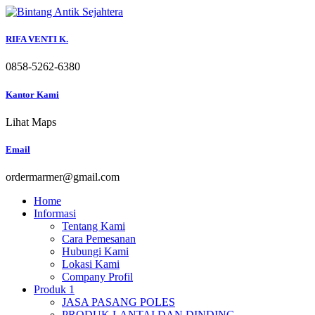
Skip
to
content
RIFA VENTI K.
0858-5262-6380
Kantor Kami
Lihat Maps
Email
ordermarmer@gmail.com
Home
Informasi
Tentang Kami
Cara Pemesanan
Hubungi Kami
Lokasi Kami
Company Profil
Produk 1
JASA PASANG POLES
PRODUK LANTAI DAN DINDING