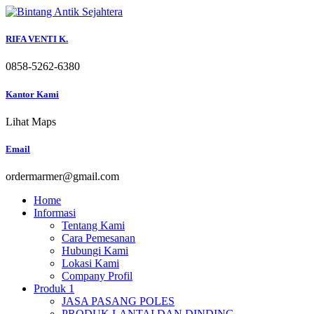
Skip
to
content
RIFA VENTI K.
0858-5262-6380
Kantor Kami
Lihat Maps
Email
ordermarmer@gmail.com
Home
Informasi
Tentang Kami
Cara Pemesanan
Hubungi Kami
Lokasi Kami
Company Profil
Produk 1
JASA PASANG POLES
PRODUK LANTAI DAN DINDING