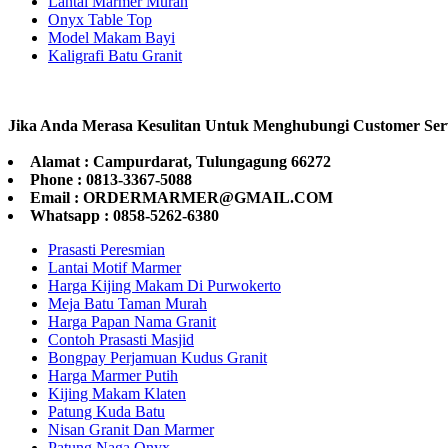
Lantai Marmer Murah
Onyx Table Top
Model Makam Bayi
Kaligrafi Batu Granit
Jika Anda Merasa Kesulitan Untuk Menghubungi Customer Ser
Alamat : Campurdarat, Tulungagung 66272
Phone : 0813-3367-5088
Email : ORDERMARMER@GMAIL.COM
Whatsapp : 0858-5262-6380
Prasasti Peresmian
Lantai Motif Marmer
Harga Kijing Makam Di Purwokerto
Meja Batu Taman Murah
Harga Papan Nama Granit
Contoh Prasasti Masjid
Bongpay Perjamuan Kudus Granit
Harga Marmer Putih
Kijing Makam Klaten
Patung Kuda Batu
Nisan Granit Dan Marmer
Patung Naga Onyx