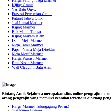
Harga Patung Naga Marmer
Kijing Granit
Vas Batu Onyx
Prasasti Peresmian Gedung
Patung Jatayu Onix
Jual Lantai Marmer
Kijing Marmer
Bak Mandi Teraso
Kijing Makam Islam
Daun Meja Marmer
Meja Tamu Marmer
Papan Nama Meja Direktur
Meja Motif Marmer
Harga Prasasti Marmer
Batu Nisan Marmer
Wall Cladding Batu Alam
Bintang Antik Sejahtera merupakan situs online pengrajin marm
orang pengrajin yang memiliki keahlian tersendiri dibidang pe
Harga Marmer Tulungagung Per m2
Jual Kijing Makam