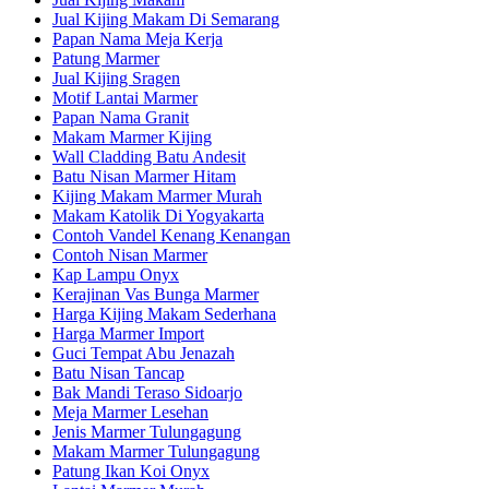
Jual Kijing Makam Di Semarang
Papan Nama Meja Kerja
Patung Marmer
Jual Kijing Sragen
Motif Lantai Marmer
Papan Nama Granit
Makam Marmer Kijing
Wall Cladding Batu Andesit
Batu Nisan Marmer Hitam
Kijing Makam Marmer Murah
Makam Katolik Di Yogyakarta
Contoh Vandel Kenang Kenangan
Contoh Nisan Marmer
Kap Lampu Onyx
Kerajinan Vas Bunga Marmer
Harga Kijing Makam Sederhana
Harga Marmer Import
Guci Tempat Abu Jenazah
Batu Nisan Tancap
Bak Mandi Teraso Sidoarjo
Meja Marmer Lesehan
Jenis Marmer Tulungagung
Makam Marmer Tulungagung
Patung Ikan Koi Onyx