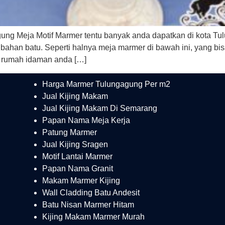
ung Meja Motif Marmer tentu banyak anda dapatkan di kota T
ri bahan batu. Seperti halnya meja marmer di bawah ini, yang
 rumah idaman anda […]
Harga Marmer Tulungagung Per m2
Jual Kijing Makam
Jual Kijing Makam Di Semarang
Papan Nama Meja Kerja
Patung Marmer
Jual Kijing Sragen
Motif Lantai Marmer
Papan Nama Granit
Makam Marmer Kijing
Wall Cladding Batu Andesit
Batu Nisan Marmer Hitam
Kijing Makam Marmer Murah