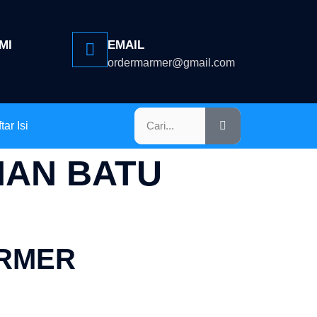
MI
EMAIL
ordermarmer@gmail.com
tar Isi
HAN BATU
ARMER