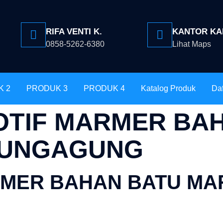
RIFA VENTI K.
KANTOR KA
0858-5262-6380
Lihat Maps
K 2
PRODUK 3
PRODUK 4
Katalog Produk
Daf
OTIF MARMER BA
LUNGAGUNG
RMER BAHAN BATU M