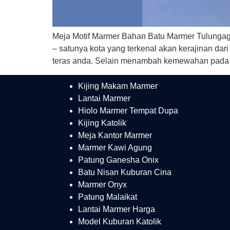
Meja Motif Marmer Bahan Batu Marmer Tulungag
– satunya kota yang terkenal akan kerajinan da
teras anda. Selain menambah kemewahan pada
Kijing Makam Marmer
Lantai Marmer
Hiolo Marmer Tempat Dupa
Kijing Katolik
Meja Kantor Marmer
Marmer Kawi Agung
Patung Ganesha Onix
Batu Nisan Kuburan Cina
Marmer Onyx
Patung Malaikat
Lantai Marmer Harga
Model Kuburan Katolik