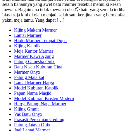
selain bahannya yang awet batu marmer tersebut memiliki kesan
mewah. Bagaimana tidak mewah coba 🙂 batu yang semula terlihat
biasa saja kini di olah menjadi salah satu kerajinan yang bermanfaat
yakni meja tamu. Yang dapat […]
Kijing Makam Marmer
Lantai Marmer
Hiolo Marmer Tempat Dupa
Kijing Katolik
Meja Kantor Marmer
Marmer Kawi Agung
Patung Ganesha Onix
Batu Nisan Kuburan Cina
Marmer Onyx
Patung Malaikat
Lantai Marmer Harga
Model Kuburan Katolik
Papan Nama Masjid
Model Kuburan Kristen Modern
Harga Patung Naga Marmer
Kijing Granit
Vas Batu Onyx
Prasasti Peresmian Gedung
Patung Jatayu Onix
Jual Lantai Marmer