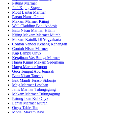
Patung Marmer
Jual Kijing Sragen
Motif Lantai Marmer
Papan Nama Granit
Makam Marmer Kijing
Wall Cladding Batu Andesit
Batu Nisan Marmer Hitam
Kijing Makam Marmer Murah
Makam Katolik Di Yogyakarta
Contoh Vandel Kenang Kenangan
Contoh Nisan Marmer
Kap Lampu Onyx
Kerajinan Vas Bunga Marmer
Harga Kijing Makam Sederhana
Harga Marmer Import
Guci Tempat Abu Jenazah
Batu Nisan Tancap
Bak Mandi Teraso Sidoarjo
Meja Marmer Lesehan
Jenis Marmer Tulungagung
Makam Marmer Tulungagung
Patung Ikan Koi Onyx
Lantai Marmer Murah
Onyx Table Top
Model Makam Bayi