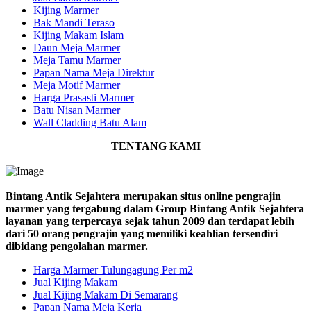
Kijing Marmer
Bak Mandi Teraso
Kijing Makam Islam
Daun Meja Marmer
Meja Tamu Marmer
Papan Nama Meja Direktur
Meja Motif Marmer
Harga Prasasti Marmer
Batu Nisan Marmer
Wall Cladding Batu Alam
TENTANG KAMI
Bintang Antik Sejahtera merupakan situs online pengrajin
marmer yang tergabung dalam Group Bintang Antik Sejahtera
layanan yang terpercaya sejak tahun 2009 dan terdapat lebih
dari 50 orang pengrajin yang memiliki keahlian tersendiri
dibidang pengolahan marmer.
Harga Marmer Tulungagung Per m2
Jual Kijing Makam
Jual Kijing Makam Di Semarang
Papan Nama Meja Kerja