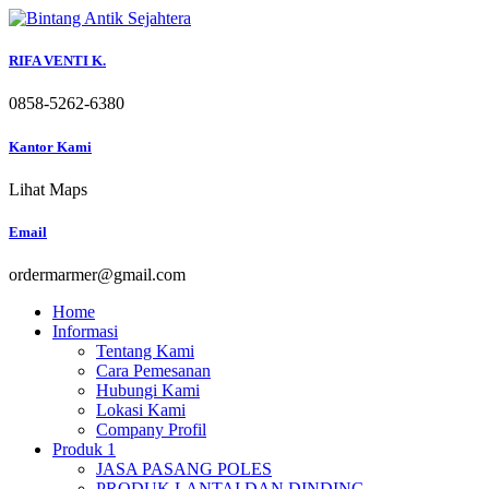
Skip
to
content
RIFA VENTI K.
0858-5262-6380
Kantor Kami
Lihat Maps
Email
ordermarmer@gmail.com
Home
Informasi
Tentang Kami
Cara Pemesanan
Hubungi Kami
Lokasi Kami
Company Profil
Produk 1
JASA PASANG POLES
PRODUK LANTAI DAN DINDING