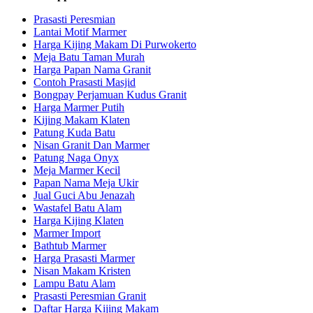
Prasasti Peresmian
Lantai Motif Marmer
Harga Kijing Makam Di Purwokerto
Meja Batu Taman Murah
Harga Papan Nama Granit
Contoh Prasasti Masjid
Bongpay Perjamuan Kudus Granit
Harga Marmer Putih
Kijing Makam Klaten
Patung Kuda Batu
Nisan Granit Dan Marmer
Patung Naga Onyx
Meja Marmer Kecil
Papan Nama Meja Ukir
Jual Guci Abu Jenazah
Wastafel Batu Alam
Harga Kijing Klaten
Marmer Import
Bathtub Marmer
Harga Prasasti Marmer
Nisan Makam Kristen
Lampu Batu Alam
Prasasti Peresmian Granit
Daftar Harga Kijing Makam