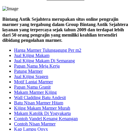
Bintang Antik Sejahtera merupakan situs online pengrajin
marmer yang tergabung dalam Group Bintang Antik Sejahtera
layanan yang terpercaya sejak tahun 2009 dan terdapat lebih
dari 50 orang pengrajin yang memiliki keahlian tersendiri
dibidang pengolahan marmer.
Harga Marmer Tulungagung Per m2
Jual Kijing Makam
Jual Kijing Makam Di Semarang
Papan Nama Meja Kerja
Patung Marmer
Jual Kijing Sragen
Motif Lantai Marmer
Papan Nama Granit
Makam Marmer Kijing
Wall Cladding Batu Andesit
Batu Nisan Marmer Hitam
Kijing Makam Marmer Murah
Makam Katolik Di Yogyakarta
Contoh Vandel Kenang Kenangan
Contoh Nisan Marmer
Kap Lampu Onyx