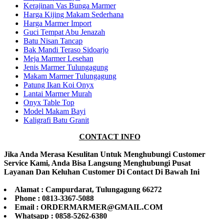
Kerajinan Vas Bunga Marmer
Harga Kijing Makam Sederhana
Harga Marmer Import
Guci Tempat Abu Jenazah
Batu Nisan Tancap
Bak Mandi Teraso Sidoarjo
Meja Marmer Lesehan
Jenis Marmer Tulungagung
Makam Marmer Tulungagung
Patung Ikan Koi Onyx
Lantai Marmer Murah
Onyx Table Top
Model Makam Bayi
Kaligrafi Batu Granit
CONTACT INFO
Jika Anda Merasa Kesulitan Untuk Menghubungi Customer
Service Kami, Anda Bisa Langsung Menghubungi Pusat
Layanan Dan Keluhan Customer Di Contact Di Bawah Ini
Alamat : Campurdarat, Tulungagung 66272
Phone : 0813-3367-5088
Email : ORDERMARMER@GMAIL.COM
Whatsapp : 0858-5262-6380