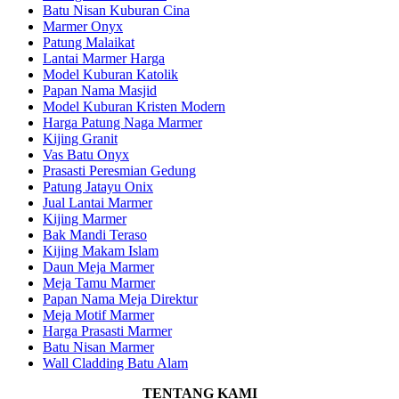
Batu Nisan Kuburan Cina
Marmer Onyx
Patung Malaikat
Lantai Marmer Harga
Model Kuburan Katolik
Papan Nama Masjid
Model Kuburan Kristen Modern
Harga Patung Naga Marmer
Kijing Granit
Vas Batu Onyx
Prasasti Peresmian Gedung
Patung Jatayu Onix
Jual Lantai Marmer
Kijing Marmer
Bak Mandi Teraso
Kijing Makam Islam
Daun Meja Marmer
Meja Tamu Marmer
Papan Nama Meja Direktur
Meja Motif Marmer
Harga Prasasti Marmer
Batu Nisan Marmer
Wall Cladding Batu Alam
TENTANG KAMI