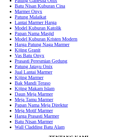
Patung Ganesha Onix
Batu Nisan Kuburan Cina
Marmer Onyx
Patung Malaikat
Lantai Marmer Harga
Model Kuburan Katolik
Papan Nama Masjid
Model Kuburan Kristen Modern
Harga Patung Naga Marmer
Kijing Granit
Vas Batu Onyx
Prasasti Peresmian Gedung
Patung Jatayu Onix
Jual Lantai Marmer
Kijing Marmer
Bak Mandi Teraso
Kijing Makam Islam
Daun Meja Marmer
Meja Tamu Marmer
Papan Nama Meja Direktur
Meja Motif Marmer
Harga Prasasti Marmer
Batu Nisan Marmer
Wall Cladding Batu Alam