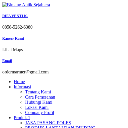
Skip
to
content
RIFA VENTI K.
0858-5262-6380
Kantor Kami
Lihat Maps
Email
ordermarmer@gmail.com
Home
Informasi
Tentang Kami
Cara Pemesanan
Hubungi Kami
Lokasi Kami
Company Profil
Produk 1
JASA PASANG POLES
PRODUK LANTAI DAN DINDING