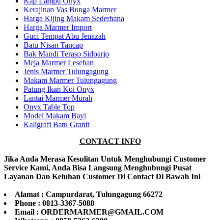
Kap Lampu Onyx
Kerajinan Vas Bunga Marmer
Harga Kijing Makam Sederhana
Harga Marmer Import
Guci Tempat Abu Jenazah
Batu Nisan Tancap
Bak Mandi Teraso Sidoarjo
Meja Marmer Lesehan
Jenis Marmer Tulungagung
Makam Marmer Tulungagung
Patung Ikan Koi Onyx
Lantai Marmer Murah
Onyx Table Top
Model Makam Bayi
Kaligrafi Batu Granit
CONTACT INFO
Jika Anda Merasa Kesulitan Untuk Menghubungi Customer
Service Kami, Anda Bisa Langsung Menghubungi Pusat
Layanan Dan Keluhan Customer Di Contact Di Bawah Ini
Alamat : Campurdarat, Tulungagung 66272
Phone : 0813-3367-5088
Email : ORDERMARMER@GMAIL.COM