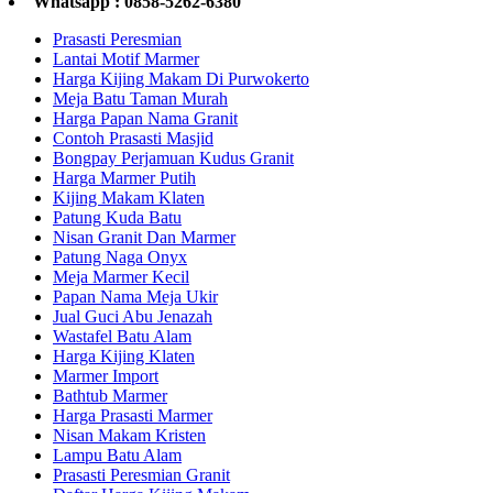
Whatsapp : 0858-5262-6380
Prasasti Peresmian
Lantai Motif Marmer
Harga Kijing Makam Di Purwokerto
Meja Batu Taman Murah
Harga Papan Nama Granit
Contoh Prasasti Masjid
Bongpay Perjamuan Kudus Granit
Harga Marmer Putih
Kijing Makam Klaten
Patung Kuda Batu
Nisan Granit Dan Marmer
Patung Naga Onyx
Meja Marmer Kecil
Papan Nama Meja Ukir
Jual Guci Abu Jenazah
Wastafel Batu Alam
Harga Kijing Klaten
Marmer Import
Bathtub Marmer
Harga Prasasti Marmer
Nisan Makam Kristen
Lampu Batu Alam
Prasasti Peresmian Granit