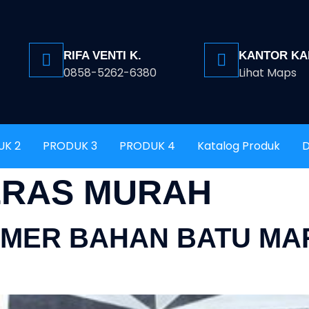
RIFA VENTI K.
KANTOR KA
0858-5262-6380
Lihat Maps
UK 2
PRODUK 3
PRODUK 4
Katalog Produk
D
ERAS MURAH
RMER BAHAN BATU M