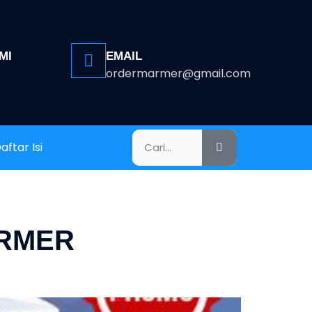
MI
EMAIL
ordermarmer@gmail.com
aftar Isi
ARMER