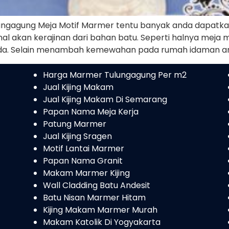
ngagung Meja Motif Marmer tentu banyak anda dapatkan
l akan kerajinan dari bahan batu. Seperti halnya meja m
da. Selain menambah kemewahan pada rumah idaman an
Harga Marmer Tulungagung Per m2
Jual Kijing Makam
Jual Kijing Makam Di Semarang
Papan Nama Meja Kerja
Patung Marmer
Jual Kijing Sragen
Motif Lantai Marmer
Papan Nama Granit
Makam Marmer Kijing
Wall Cladding Batu Andesit
Batu Nisan Marmer Hitam
Kijing Makam Marmer Murah
Makam Katolik Di Yogyakarta