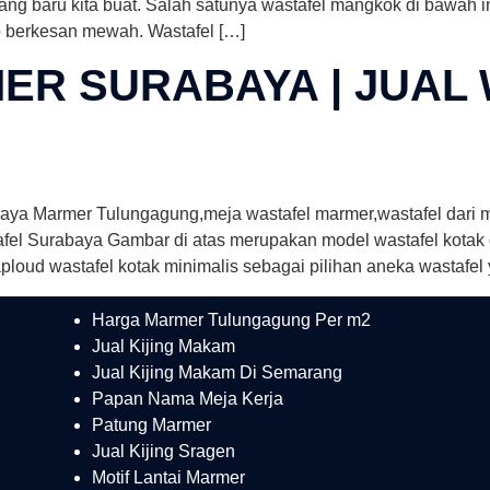
ang baru kita buat. Salah satunya wastafel mangkok di bawah 
ap berkesan mewah. Wastafel […]
ER SURABAYA | JUAL
aya Marmer Tulungagung,meja wastafel marmer,wastafel dari m
afel Surabaya Gambar di atas merupakan model wastafel kota
loud wastafel kotak minimalis sebagai pilihan aneka wastafel 
Harga Marmer Tulungagung Per m2
Jual Kijing Makam
Jual Kijing Makam Di Semarang
Papan Nama Meja Kerja
Patung Marmer
Jual Kijing Sragen
Motif Lantai Marmer