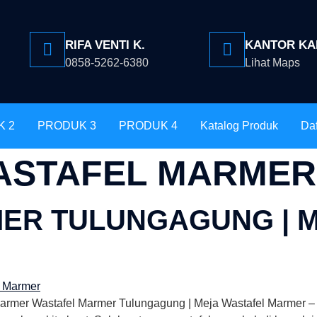
RIFA VENTI K.
KANTOR KA
0858-5262-6380
Lihat Maps
K 2
PRODUK 3
PRODUK 4
Katalog Produk
Daf
ASTAFEL MARMER
ER TULUNGAGUNG | 
Marmer Wastafel Marmer Tulungagung | Meja Wastafel Marmer 