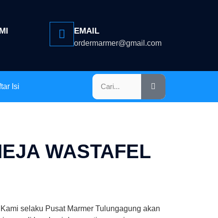
MI
EMAIL
ordermarmer@gmail.com
tar Isi
MEJA WASTAFEL
– Kami selaku Pusat Marmer Tulungagung akan