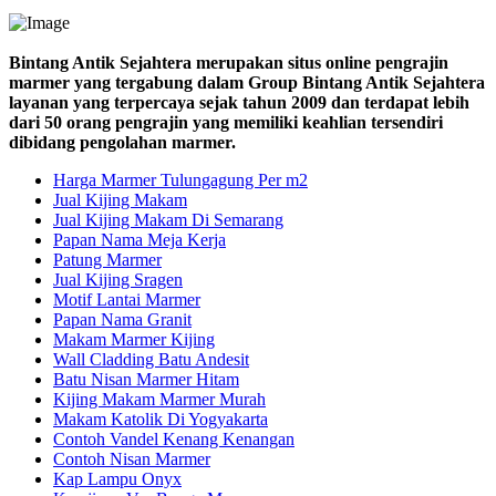
Bintang Antik Sejahtera merupakan situs online pengrajin
marmer yang tergabung dalam Group Bintang Antik Sejahtera
layanan yang terpercaya sejak tahun 2009 dan terdapat lebih
dari 50 orang pengrajin yang memiliki keahlian tersendiri
dibidang pengolahan marmer.
Harga Marmer Tulungagung Per m2
Jual Kijing Makam
Jual Kijing Makam Di Semarang
Papan Nama Meja Kerja
Patung Marmer
Jual Kijing Sragen
Motif Lantai Marmer
Papan Nama Granit
Makam Marmer Kijing
Wall Cladding Batu Andesit
Batu Nisan Marmer Hitam
Kijing Makam Marmer Murah
Makam Katolik Di Yogyakarta
Contoh Vandel Kenang Kenangan
Contoh Nisan Marmer
Kap Lampu Onyx