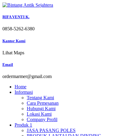
Skip
to
content
RIFA VENTI K.
0858-5262-6380
Kantor Kami
Lihat Maps
Email
ordermarmer@gmail.com
Home
Informasi
Tentang Kami
Cara Pemesanan
Hubungi Kami
Lokasi Kami
Company Profil
Produk 1
JASA PASANG POLES
PRODUK LANTAI DAN DINDING