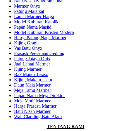
Batu Nisan Kuburan Cina
Marmer Onyx
Patung Malaikat
Lantai Marmer Harga
Model Kuburan Katolik
Papan Nama Masjid
Model Kuburan Kristen Modern
Harga Patung Naga Marmer
Kijing Granit
Vas Batu Onyx
Prasasti Peresmian Gedung
Patung Jatayu Onix
Jual Lantai Marmer
Kijing Marmer
Bak Mandi Teraso
Kijing Makam Islam
Daun Meja Marmer
Meja Tamu Marmer
Papan Nama Meja Direktur
Meja Motif Marmer
Harga Prasasti Marmer
Batu Nisan Marmer
Wall Cladding Batu Alam
TENTANG KAMI