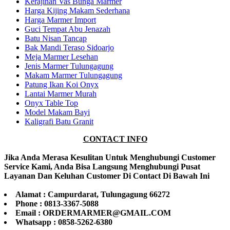
Kerajinan Vas Bunga Marmer
Harga Kijing Makam Sederhana
Harga Marmer Import
Guci Tempat Abu Jenazah
Batu Nisan Tancap
Bak Mandi Teraso Sidoarjo
Meja Marmer Lesehan
Jenis Marmer Tulungagung
Makam Marmer Tulungagung
Patung Ikan Koi Onyx
Lantai Marmer Murah
Onyx Table Top
Model Makam Bayi
Kaligrafi Batu Granit
CONTACT INFO
Jika Anda Merasa Kesulitan Untuk Menghubungi Customer
Service Kami, Anda Bisa Langsung Menghubungi Pusat
Layanan Dan Keluhan Customer Di Contact Di Bawah Ini
Alamat : Campurdarat, Tulungagung 66272
Phone : 0813-3367-5088
Email : ORDERMARMER@GMAIL.COM
Whatsapp : 0858-5262-6380