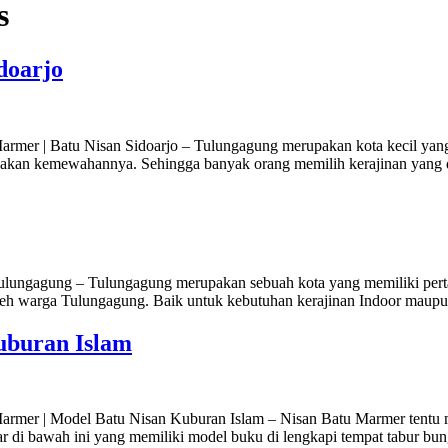
s
doarjo
rmer | Batu Nisan Sidoarjo – Tulungagung merupakan kota kecil yang m
al akan kemewahannya. Sehingga banyak orang memilih kerajinan yang d
ungagung – Tulungagung merupakan sebuah kota yang memiliki pertam
 oleh warga Tulungagung. Baik untuk kebutuhan kerajinan Indoor maupu
uburan Islam
rmer | Model Batu Nisan Kuburan Islam – Nisan Batu Marmer tentu m
r di bawah ini yang memiliki model buku di lengkapi tempat tabur bu