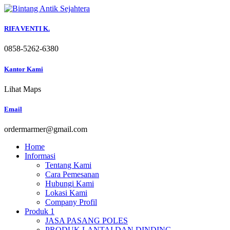
Skip
to
content
RIFA VENTI K.
0858-5262-6380
Kantor Kami
Lihat Maps
Email
ordermarmer@gmail.com
Home
Informasi
Tentang Kami
Cara Pemesanan
Hubungi Kami
Lokasi Kami
Company Profil
Produk 1
JASA PASANG POLES
PRODUK LANTAI DAN DINDING