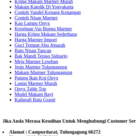
Kijing Makam Marmer Murah
Makam Katolik Di Yogyakarta
Contoh Vandel Kenang Kenangan
Contoh Nisan Marmer
Kap Lampu Onyx
Kerajinan Vas Bunga Marmer
Harga Kijing Makam Sederhana
Harga Marmer Import
Guci Tempat Abu Jenazah
Batu Nisan Tancap
Bak Mandi Teraso Sidoarjo
Meja Marmer Lesehan
Jenis Marmer Tulungagung
Makam Marmer Tulungagung
Patung Ikan Koi Onyx
Lantai Marmer Murah
Onyx Table Top
Model Makam Bayi
Kaligrafi Batu Granit
Jika Anda Merasa Kesulitan Untuk Menghubungi Customer Ser
Alamat : Campurdarat, Tulungagung 66272