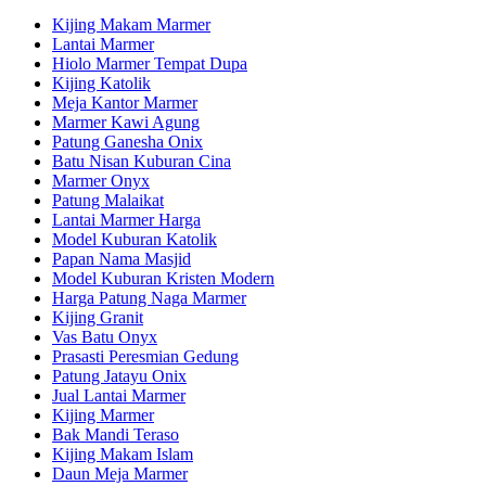
Kijing Makam Marmer
Lantai Marmer
Hiolo Marmer Tempat Dupa
Kijing Katolik
Meja Kantor Marmer
Marmer Kawi Agung
Patung Ganesha Onix
Batu Nisan Kuburan Cina
Marmer Onyx
Patung Malaikat
Lantai Marmer Harga
Model Kuburan Katolik
Papan Nama Masjid
Model Kuburan Kristen Modern
Harga Patung Naga Marmer
Kijing Granit
Vas Batu Onyx
Prasasti Peresmian Gedung
Patung Jatayu Onix
Jual Lantai Marmer
Kijing Marmer
Bak Mandi Teraso
Kijing Makam Islam
Daun Meja Marmer