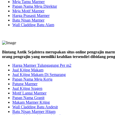
Meja Tamu Marmer
Papan Nama Meja Direktur
Meja Motif Marmer
Harga Prasasti Marmer
Batu Nisan Marmer
Wall Cladding Batu Alam
Bintang Antik Sejahtera merupakan situs online pengrajin marm
orang pengrajin yang memiliki keahlian tersendiri dibidang pe
Harga Marmer Tulungagung Per m2
Jual Kijing Makam
Jual Kijing Makam Di Semarang
Papan Nama Meja Kerja
Patung Marmer
Jual Kijing Sragen
Motif Lantai Marmer
Papan Nama Granit
Makam Marmer Kijing
Wall Cladding Batu Andesit
Batu Nisan Marmer Hitam