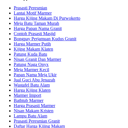
Prasasti Peresmian
Lantai Motif Marmer
Harga Kijing Makam Di Purwokerto
Meja Batu Taman Murah
Harga Papan Nama Granit
Contoh Prasasti Masjid
Bongpay Perjamuan Kudus Granit
Harga Marmer Putih
Kijing Makam Klaten
Patung Kuda Batu
Nisan Granit Dan Marmer
Patung Naga Onyx
Meja Marmer Kecil
Papan Nama Meja Ukir
Jual Guci Abu Jenazah
Wastafel Batu Alam
Harga Kijing Klaten
Marmer Import
Bathtub Marmer
Harga Prasasti Marmer
Nisan Makam Kristen
Lampu Batu Alam
Prasasti Peresmian Granit
Daftar Harga Kijing Makam