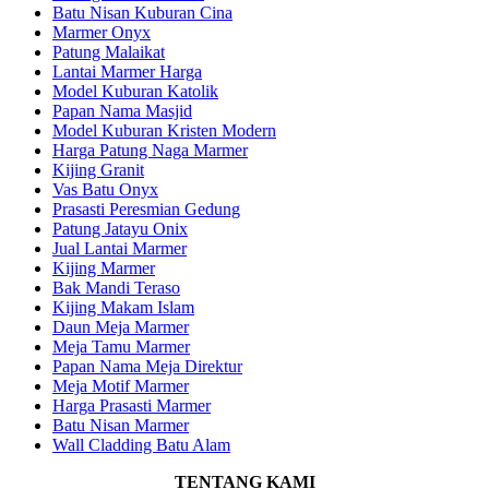
Batu Nisan Kuburan Cina
Marmer Onyx
Patung Malaikat
Lantai Marmer Harga
Model Kuburan Katolik
Papan Nama Masjid
Model Kuburan Kristen Modern
Harga Patung Naga Marmer
Kijing Granit
Vas Batu Onyx
Prasasti Peresmian Gedung
Patung Jatayu Onix
Jual Lantai Marmer
Kijing Marmer
Bak Mandi Teraso
Kijing Makam Islam
Daun Meja Marmer
Meja Tamu Marmer
Papan Nama Meja Direktur
Meja Motif Marmer
Harga Prasasti Marmer
Batu Nisan Marmer
Wall Cladding Batu Alam
TENTANG KAMI