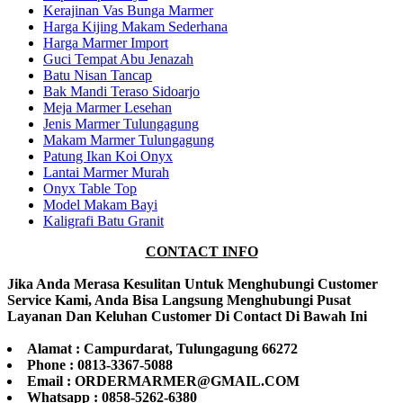
Kerajinan Vas Bunga Marmer
Harga Kijing Makam Sederhana
Harga Marmer Import
Guci Tempat Abu Jenazah
Batu Nisan Tancap
Bak Mandi Teraso Sidoarjo
Meja Marmer Lesehan
Jenis Marmer Tulungagung
Makam Marmer Tulungagung
Patung Ikan Koi Onyx
Lantai Marmer Murah
Onyx Table Top
Model Makam Bayi
Kaligrafi Batu Granit
CONTACT INFO
Jika Anda Merasa Kesulitan Untuk Menghubungi Customer
Service Kami, Anda Bisa Langsung Menghubungi Pusat
Layanan Dan Keluhan Customer Di Contact Di Bawah Ini
Alamat : Campurdarat, Tulungagung 66272
Phone : 0813-3367-5088
Email : ORDERMARMER@GMAIL.COM
Whatsapp : 0858-5262-6380