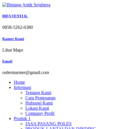
Skip
to
content
RIFA VENTI K.
0858-5262-6380
Kantor Kami
Lihat Maps
Email
ordermarmer@gmail.com
Home
Informasi
Tentang Kami
Cara Pemesanan
Hubungi Kami
Lokasi Kami
Company Profil
Produk 1
JASA PASANG POLES
PRODUK LANTAI DAN DINDING