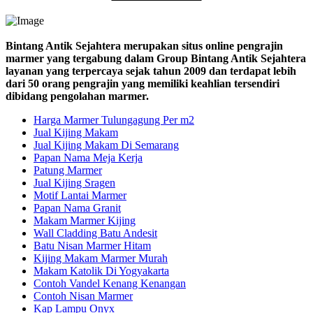
Bintang Antik Sejahtera merupakan situs online pengrajin
marmer yang tergabung dalam Group Bintang Antik Sejahtera
layanan yang terpercaya sejak tahun 2009 dan terdapat lebih
dari 50 orang pengrajin yang memiliki keahlian tersendiri
dibidang pengolahan marmer.
Harga Marmer Tulungagung Per m2
Jual Kijing Makam
Jual Kijing Makam Di Semarang
Papan Nama Meja Kerja
Patung Marmer
Jual Kijing Sragen
Motif Lantai Marmer
Papan Nama Granit
Makam Marmer Kijing
Wall Cladding Batu Andesit
Batu Nisan Marmer Hitam
Kijing Makam Marmer Murah
Makam Katolik Di Yogyakarta
Contoh Vandel Kenang Kenangan
Contoh Nisan Marmer
Kap Lampu Onyx