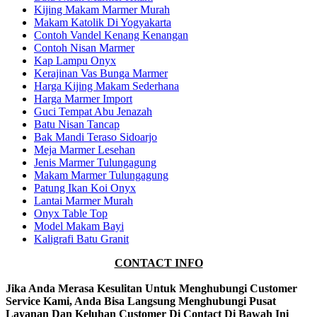
Kijing Makam Marmer Murah
Makam Katolik Di Yogyakarta
Contoh Vandel Kenang Kenangan
Contoh Nisan Marmer
Kap Lampu Onyx
Kerajinan Vas Bunga Marmer
Harga Kijing Makam Sederhana
Harga Marmer Import
Guci Tempat Abu Jenazah
Batu Nisan Tancap
Bak Mandi Teraso Sidoarjo
Meja Marmer Lesehan
Jenis Marmer Tulungagung
Makam Marmer Tulungagung
Patung Ikan Koi Onyx
Lantai Marmer Murah
Onyx Table Top
Model Makam Bayi
Kaligrafi Batu Granit
CONTACT INFO
Jika Anda Merasa Kesulitan Untuk Menghubungi Customer
Service Kami, Anda Bisa Langsung Menghubungi Pusat
Layanan Dan Keluhan Customer Di Contact Di Bawah Ini