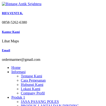
Skip
to
content
RIFA VENTI K.
0858-5262-6380
Kantor Kami
Lihat Maps
Email
ordermarmer@gmail.com
Home
Informasi
Tentang Kami
Cara Pemesanan
Hubungi Kami
Lokasi Kami
Company Profil
Produk 1
JASA PASANG POLES
PRODUK LANTAI DAN DINDING