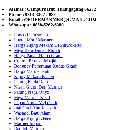
Alamat : Campurdarat, Tulungagung 66272
Phone : 0813-3367-5088
Email : ORDERMARMER@GMAIL.COM
Whatsapp : 0858-5262-6380
Prasasti Peresmian
Lantai Motif Marmer
Harga Kijing Makam Di Purwokerto
Meja Batu Taman Murah
Harga Papan Nama Granit
Contoh Prasasti Masjid
Bongpay Perjamuan Kudus Granit
Harga Marmer Putih
Kijing Makam Klaten
Patung Kuda Batu
Nisan Granit Dan Marmer
Patung Naga Onyx
Meja Marmer Kecil
Papan Nama Meja Ukir
Jual Guci Abu Jenazah
Wastafel Batu Alam
Harga Kijing Klaten
Marmer Import
Bathtub Marmer