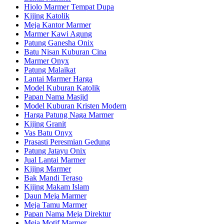
Hiolo Marmer Tempat Dupa
Kijing Katolik
Meja Kantor Marmer
Marmer Kawi Agung
Patung Ganesha Onix
Batu Nisan Kuburan Cina
Marmer Onyx
Patung Malaikat
Lantai Marmer Harga
Model Kuburan Katolik
Papan Nama Masjid
Model Kuburan Kristen Modern
Harga Patung Naga Marmer
Kijing Granit
Vas Batu Onyx
Prasasti Peresmian Gedung
Patung Jatayu Onix
Jual Lantai Marmer
Kijing Marmer
Bak Mandi Teraso
Kijing Makam Islam
Daun Meja Marmer
Meja Tamu Marmer
Papan Nama Meja Direktur
Meja Motif Marmer