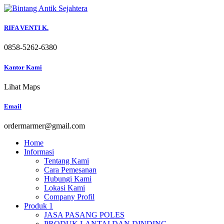
Skip
to
content
RIFA VENTI K.
0858-5262-6380
Kantor Kami
Lihat Maps
Email
ordermarmer@gmail.com
Home
Informasi
Tentang Kami
Cara Pemesanan
Hubungi Kami
Lokasi Kami
Company Profil
Produk 1
JASA PASANG POLES
PRODUK LANTAI DAN DINDING