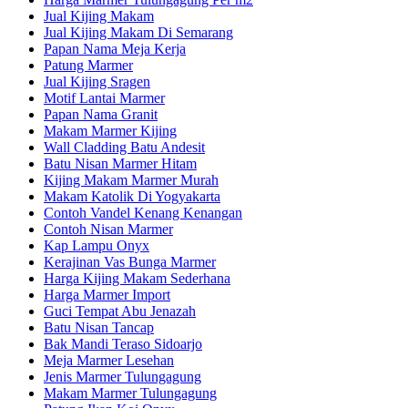
Jual Kijing Makam
Jual Kijing Makam Di Semarang
Papan Nama Meja Kerja
Patung Marmer
Jual Kijing Sragen
Motif Lantai Marmer
Papan Nama Granit
Makam Marmer Kijing
Wall Cladding Batu Andesit
Batu Nisan Marmer Hitam
Kijing Makam Marmer Murah
Makam Katolik Di Yogyakarta
Contoh Vandel Kenang Kenangan
Contoh Nisan Marmer
Kap Lampu Onyx
Kerajinan Vas Bunga Marmer
Harga Kijing Makam Sederhana
Harga Marmer Import
Guci Tempat Abu Jenazah
Batu Nisan Tancap
Bak Mandi Teraso Sidoarjo
Meja Marmer Lesehan
Jenis Marmer Tulungagung
Makam Marmer Tulungagung