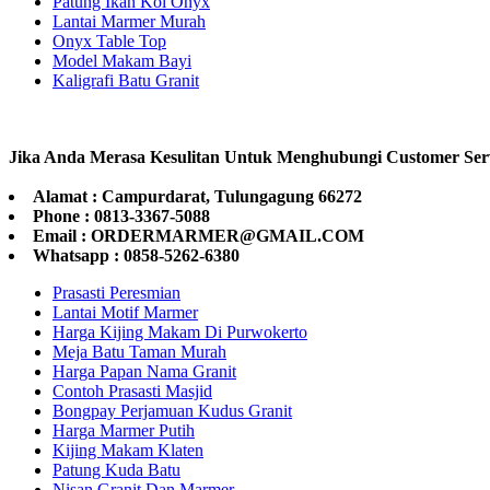
Patung Ikan Koi Onyx
Lantai Marmer Murah
Onyx Table Top
Model Makam Bayi
Kaligrafi Batu Granit
Jika Anda Merasa Kesulitan Untuk Menghubungi Customer Ser
Alamat : Campurdarat, Tulungagung 66272
Phone : 0813-3367-5088
Email : ORDERMARMER@GMAIL.COM
Whatsapp : 0858-5262-6380
Prasasti Peresmian
Lantai Motif Marmer
Harga Kijing Makam Di Purwokerto
Meja Batu Taman Murah
Harga Papan Nama Granit
Contoh Prasasti Masjid
Bongpay Perjamuan Kudus Granit
Harga Marmer Putih
Kijing Makam Klaten
Patung Kuda Batu
Nisan Granit Dan Marmer