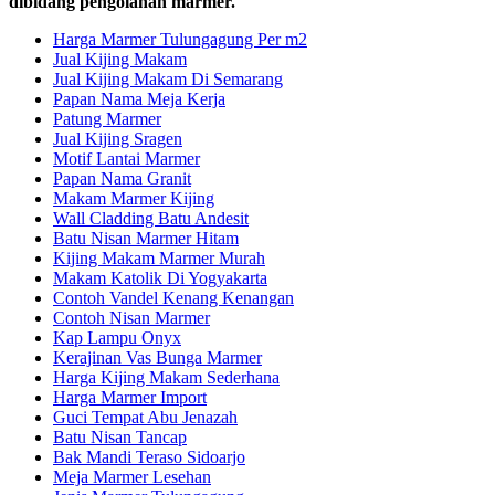
dibidang pengolahan marmer.
Harga Marmer Tulungagung Per m2
Jual Kijing Makam
Jual Kijing Makam Di Semarang
Papan Nama Meja Kerja
Patung Marmer
Jual Kijing Sragen
Motif Lantai Marmer
Papan Nama Granit
Makam Marmer Kijing
Wall Cladding Batu Andesit
Batu Nisan Marmer Hitam
Kijing Makam Marmer Murah
Makam Katolik Di Yogyakarta
Contoh Vandel Kenang Kenangan
Contoh Nisan Marmer
Kap Lampu Onyx
Kerajinan Vas Bunga Marmer
Harga Kijing Makam Sederhana
Harga Marmer Import
Guci Tempat Abu Jenazah
Batu Nisan Tancap
Bak Mandi Teraso Sidoarjo
Meja Marmer Lesehan