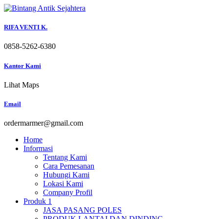
Skip
to
content
RIFA VENTI K.
0858-5262-6380
Kantor Kami
Lihat Maps
Email
ordermarmer@gmail.com
Home
Informasi
Tentang Kami
Cara Pemesanan
Hubungi Kami
Lokasi Kami
Company Profil
Produk 1
JASA PASANG POLES
PRODUK LANTAI DAN DINDING