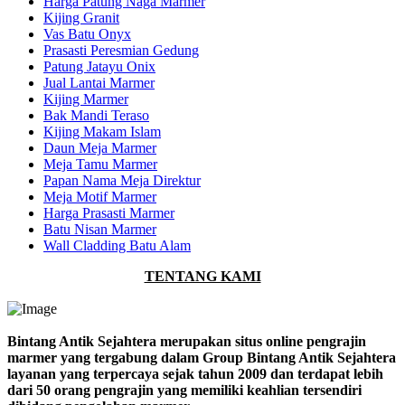
Harga Patung Naga Marmer
Kijing Granit
Vas Batu Onyx
Prasasti Peresmian Gedung
Patung Jatayu Onix
Jual Lantai Marmer
Kijing Marmer
Bak Mandi Teraso
Kijing Makam Islam
Daun Meja Marmer
Meja Tamu Marmer
Papan Nama Meja Direktur
Meja Motif Marmer
Harga Prasasti Marmer
Batu Nisan Marmer
Wall Cladding Batu Alam
TENTANG KAMI
Bintang Antik Sejahtera merupakan situs online pengrajin
marmer yang tergabung dalam Group Bintang Antik Sejahtera
layanan yang terpercaya sejak tahun 2009 dan terdapat lebih
dari 50 orang pengrajin yang memiliki keahlian tersendiri