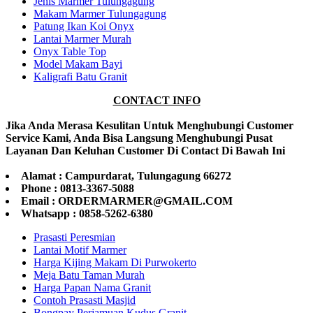
Jenis Marmer Tulungagung
Makam Marmer Tulungagung
Patung Ikan Koi Onyx
Lantai Marmer Murah
Onyx Table Top
Model Makam Bayi
Kaligrafi Batu Granit
CONTACT INFO
Jika Anda Merasa Kesulitan Untuk Menghubungi Customer
Service Kami, Anda Bisa Langsung Menghubungi Pusat
Layanan Dan Keluhan Customer Di Contact Di Bawah Ini
Alamat : Campurdarat, Tulungagung 66272
Phone : 0813-3367-5088
Email : ORDERMARMER@GMAIL.COM
Whatsapp : 0858-5262-6380
Prasasti Peresmian
Lantai Motif Marmer
Harga Kijing Makam Di Purwokerto
Meja Batu Taman Murah
Harga Papan Nama Granit
Contoh Prasasti Masjid
Bongpay Perjamuan Kudus Granit