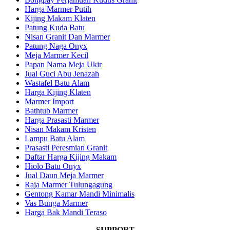
Harga Marmer Putih
Kijing Makam Klaten
Patung Kuda Batu
Nisan Granit Dan Marmer
Patung Naga Onyx
Meja Marmer Kecil
Papan Nama Meja Ukir
Jual Guci Abu Jenazah
Wastafel Batu Alam
Harga Kijing Klaten
Marmer Import
Bathtub Marmer
Harga Prasasti Marmer
Nisan Makam Kristen
Lampu Batu Alam
Prasasti Peresmian Granit
Daftar Harga Kijing Makam
Hiolo Batu Onyx
Jual Daun Meja Marmer
Raja Marmer Tulungagung
Gentong Kamar Mandi Minimalis
Vas Bunga Marmer
Harga Bak Mandi Teraso
SUPPORT