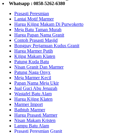
Whatsapp : 0858-5262-6380
Prasasti Peresmian
Lantai Motif Marmer
Harga Kijing Makam Di Purwokerto
Meja Batu Taman Murah
Harga Papan Nama Granit
Contoh Prasasti Masjid
Bongpay Perjamuan Kudus Granit
Harga Marmer Putih
Kijing Makam Klaten
Patung Kuda Batu
Nisan Granit Dan Marmer
Patung Naga Onyx
Meja Marmer Kecil
Papan Nama Meja Ukir
Jual Guci Abu Jenazah
Wastafel Batu Alam
Harga Kijing Klaten
Marmer Import
Bathtub Marmer
Harga Prasasti Marmer
Nisan Makam Kristen
Lampu Batu Alam
Prasasti Peresmian Granit