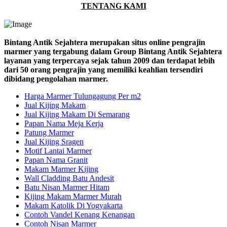
TENTANG KAMI
Bintang Antik Sejahtera merupakan situs online pengrajin
marmer yang tergabung dalam Group Bintang Antik Sejahtera
layanan yang terpercaya sejak tahun 2009 dan terdapat lebih
dari 50 orang pengrajin yang memiliki keahlian tersendiri
dibidang pengolahan marmer.
Harga Marmer Tulungagung Per m2
Jual Kijing Makam
Jual Kijing Makam Di Semarang
Papan Nama Meja Kerja
Patung Marmer
Jual Kijing Sragen
Motif Lantai Marmer
Papan Nama Granit
Makam Marmer Kijing
Wall Cladding Batu Andesit
Batu Nisan Marmer Hitam
Kijing Makam Marmer Murah
Makam Katolik Di Yogyakarta
Contoh Vandel Kenang Kenangan
Contoh Nisan Marmer