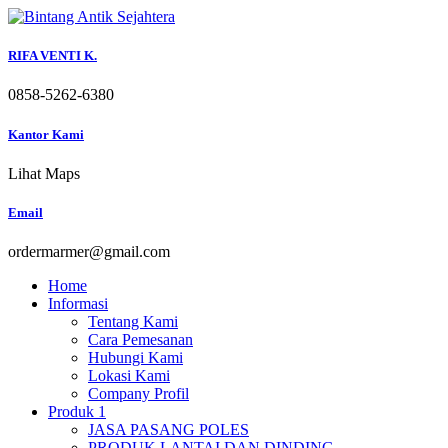
Skip
to
content
RIFA VENTI K.
0858-5262-6380
Kantor Kami
Lihat Maps
Email
ordermarmer@gmail.com
Home
Informasi
Tentang Kami
Cara Pemesanan
Hubungi Kami
Lokasi Kami
Company Profil
Produk 1
JASA PASANG POLES
PRODUK LANTAI DAN DINDING