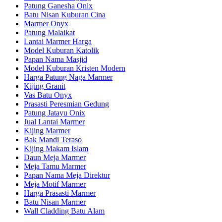
Patung Ganesha Onix
Batu Nisan Kuburan Cina
Marmer Onyx
Patung Malaikat
Lantai Marmer Harga
Model Kuburan Katolik
Papan Nama Masjid
Model Kuburan Kristen Modern
Harga Patung Naga Marmer
Kijing Granit
Vas Batu Onyx
Prasasti Peresmian Gedung
Patung Jatayu Onix
Jual Lantai Marmer
Kijing Marmer
Bak Mandi Teraso
Kijing Makam Islam
Daun Meja Marmer
Meja Tamu Marmer
Papan Nama Meja Direktur
Meja Motif Marmer
Harga Prasasti Marmer
Batu Nisan Marmer
Wall Cladding Batu Alam