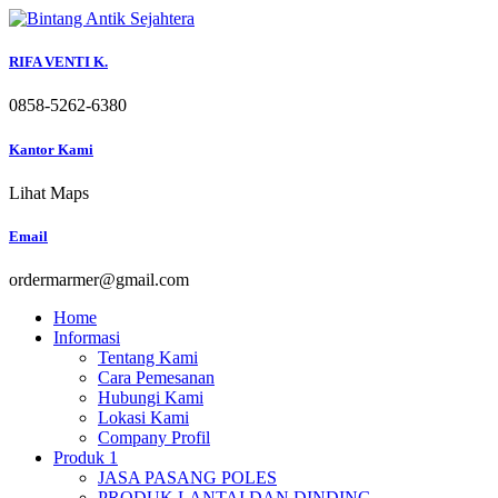
Skip
to
content
RIFA VENTI K.
0858-5262-6380
Kantor Kami
Lihat Maps
Email
ordermarmer@gmail.com
Home
Informasi
Tentang Kami
Cara Pemesanan
Hubungi Kami
Lokasi Kami
Company Profil
Produk 1
JASA PASANG POLES
PRODUK LANTAI DAN DINDING