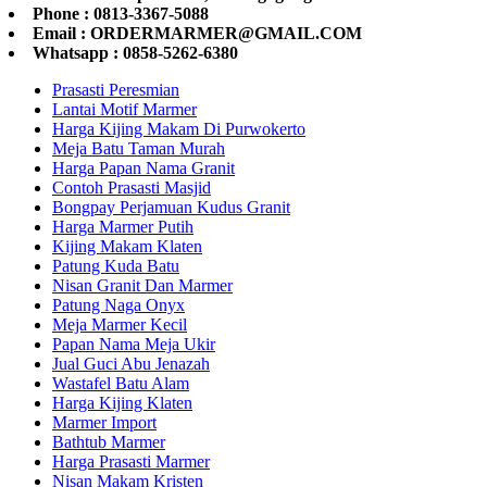
Phone : 0813-3367-5088
Email : ORDERMARMER@GMAIL.COM
Whatsapp : 0858-5262-6380
Prasasti Peresmian
Lantai Motif Marmer
Harga Kijing Makam Di Purwokerto
Meja Batu Taman Murah
Harga Papan Nama Granit
Contoh Prasasti Masjid
Bongpay Perjamuan Kudus Granit
Harga Marmer Putih
Kijing Makam Klaten
Patung Kuda Batu
Nisan Granit Dan Marmer
Patung Naga Onyx
Meja Marmer Kecil
Papan Nama Meja Ukir
Jual Guci Abu Jenazah
Wastafel Batu Alam
Harga Kijing Klaten
Marmer Import
Bathtub Marmer
Harga Prasasti Marmer
Nisan Makam Kristen