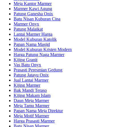
Meja Kantor Marmer
Marmer Kawi Agung
Patung Ganesha Onix
Batu Nisan Kuburan Cina
Marmer Onyx
Patung Malaikat
Lantai Marmer Harga
Model Kuburan Katolik
Papan Nama Masjid
Model Kuburan Kristen Modern
Harga Patung Naga Marmer
Kijing Granit
Vas Batu Onyx
Prasasti Peresmian Gedung
Patung Jatayu Onix
Jual Lantai Marmer
Kijing Marmer
Bak Mandi Teraso
Kijing Makam Islam
Daun Meja Marmer
Meja Tamu Marmer
Papan Nama Meja Direktur
Meja Motif Marmer
Harga Prasasti Marmer
Batu Nisan Marmer