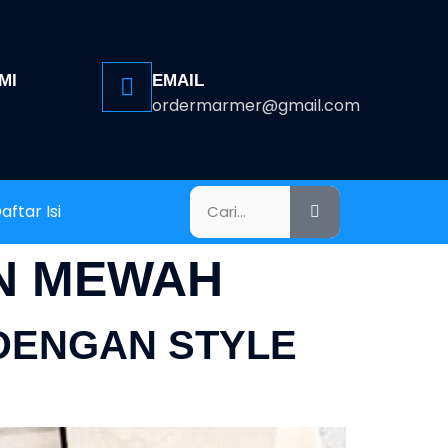
MI
EMAIL
ordermarmer@gmail.com
aftar Isi
N MEWAH
DENGAN STYLE