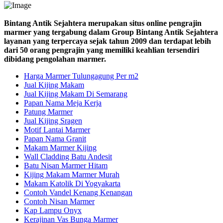
Bintang Antik Sejahtera merupakan situs online pengrajin
marmer yang tergabung dalam Group Bintang Antik Sejahtera
layanan yang terpercaya sejak tahun 2009 dan terdapat lebih
dari 50 orang pengrajin yang memiliki keahlian tersendiri
dibidang pengolahan marmer.
Harga Marmer Tulungagung Per m2
Jual Kijing Makam
Jual Kijing Makam Di Semarang
Papan Nama Meja Kerja
Patung Marmer
Jual Kijing Sragen
Motif Lantai Marmer
Papan Nama Granit
Makam Marmer Kijing
Wall Cladding Batu Andesit
Batu Nisan Marmer Hitam
Kijing Makam Marmer Murah
Makam Katolik Di Yogyakarta
Contoh Vandel Kenang Kenangan
Contoh Nisan Marmer
Kap Lampu Onyx
Kerajinan Vas Bunga Marmer