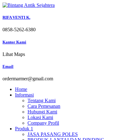
Skip
to
content
RIFA VENTI K.
0858-5262-6380
Kantor Kami
Lihat Maps
Email
ordermarmer@gmail.com
Home
Informasi
Tentang Kami
Cara Pemesanan
Hubungi Kami
Lokasi Kami
Company Profil
Produk 1
JASA PASANG POLES
PRODUK LANTAI DAN DINDING