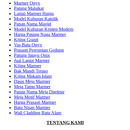
Marmer Onyx
Patung Malaikat
Lantai Marmer Harga
Model Kuburan Katolik
Papan Nama Masjid
Model Kuburan Kristen Modern
Harga Patung Naga Marmer
Kijing Granit
Vas Batu Onyx
Prasasti Peresmian Gedung
Patung Jatayu Onix
Jual Lantai Marmer
Kijing Marmer
Bak Mandi Teraso
Kijing Makam Islam
Daun Meja Marmer
Meja Tamu Marmer
Papan Nama Meja Direktur
Meja Motif Marmer
Harga Prasasti Marmer
Batu Nisan Marmer
Wall Cladding Batu Alam
TENTANG KAMI