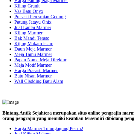
Harga Patung Naga Marmer
Kijing Granit
Vas Batu Onyx
Prasasti Peresmian Gedung
Patung Jatayu Onix
Jual Lantai Marmer
Kijing Marmer
Bak Mandi Teraso
Kijing Makam Islam
Daun Meja Marmer
Meja Tamu Marmer
Papan Nama Meja Direktur
Meja Motif Marmer
Harga Prasasti Marmer
Batu Nisan Marmer
Wall Cladding Batu Alam
Bintang Antik Sejahtera merupakan situs online pengrajin marm
orang pengrajin yang memiliki keahlian tersendiri dibidang pe
Harga Marmer Tulungagung Per m2
Jual Kijing Makam