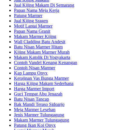
Jual Kijing Makam Di Semarang
Papan Nama Meja Kerja
Patung Marmer
Jual Kijing Sragen
Motif Lantai Marmer
Papan Nama Granit
Makam Marmer Kijing
Wall Cladding Batu Andesit
Batu Nisan Marmer Hitam
Kijing Makam Marmer Murah
Makam Katolik Di Yogyakarta
Contoh Vandel Kenang Kenangan
Contoh Nisan Marmer
Kap Lampu Onyx
Kerajinan Vas Bunga Marmer
Harga Kijing Makam Sederhana
Harga Marmer Import
Guci Tempat Abu Jenazah
Batu Nisan Tancap
Bak Mandi Teraso Sidoarjo
Meja Marmer Lesehan
Jenis Marmer Tulungagung
Makam Marmer Tulungagung
Patung Ikan Koi Onyx