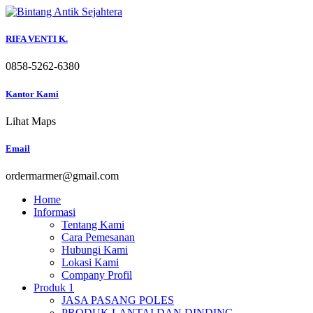
Skip
to
content
RIFA VENTI K.
0858-5262-6380
Kantor Kami
Lihat Maps
Email
ordermarmer@gmail.com
Home
Informasi
Tentang Kami
Cara Pemesanan
Hubungi Kami
Lokasi Kami
Company Profil
Produk 1
JASA PASANG POLES
PRODUK LANTAI DAN DINDING