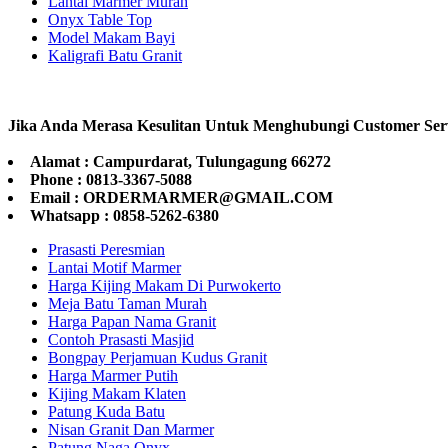
Lantai Marmer Murah
Onyx Table Top
Model Makam Bayi
Kaligrafi Batu Granit
Jika Anda Merasa Kesulitan Untuk Menghubungi Customer Ser
Alamat : Campurdarat, Tulungagung 66272
Phone : 0813-3367-5088
Email : ORDERMARMER@GMAIL.COM
Whatsapp : 0858-5262-6380
Prasasti Peresmian
Lantai Motif Marmer
Harga Kijing Makam Di Purwokerto
Meja Batu Taman Murah
Harga Papan Nama Granit
Contoh Prasasti Masjid
Bongpay Perjamuan Kudus Granit
Harga Marmer Putih
Kijing Makam Klaten
Patung Kuda Batu
Nisan Granit Dan Marmer
Patung Naga Onyx