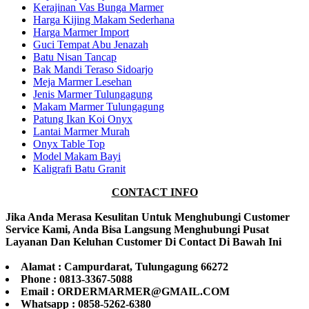
Kerajinan Vas Bunga Marmer
Harga Kijing Makam Sederhana
Harga Marmer Import
Guci Tempat Abu Jenazah
Batu Nisan Tancap
Bak Mandi Teraso Sidoarjo
Meja Marmer Lesehan
Jenis Marmer Tulungagung
Makam Marmer Tulungagung
Patung Ikan Koi Onyx
Lantai Marmer Murah
Onyx Table Top
Model Makam Bayi
Kaligrafi Batu Granit
CONTACT INFO
Jika Anda Merasa Kesulitan Untuk Menghubungi Customer
Service Kami, Anda Bisa Langsung Menghubungi Pusat
Layanan Dan Keluhan Customer Di Contact Di Bawah Ini
Alamat : Campurdarat, Tulungagung 66272
Phone : 0813-3367-5088
Email : ORDERMARMER@GMAIL.COM
Whatsapp : 0858-5262-6380