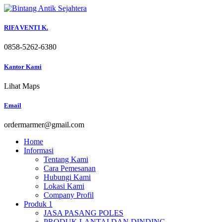
Skip
to
content
RIFA VENTI K.
0858-5262-6380
Kantor Kami
Lihat Maps
Email
ordermarmer@gmail.com
Home
Informasi
Tentang Kami
Cara Pemesanan
Hubungi Kami
Lokasi Kami
Company Profil
Produk 1
JASA PASANG POLES
PRODUK LANTAI DAN DINDING