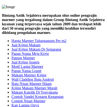
Bintang Antik Sejahtera merupakan situs online pengrajin
marmer yang tergabung dalam Group Bintang Antik Sejahtera
layanan yang terpercaya sejak tahun 2009 dan terdapat lebih
dari 50 orang pengrajin yang memiliki keahlian tersendiri
dibidang pengolahan marmer.
Harga Marmer Tulungagung Per m2
Jual Kijing Makam
Jual Kijing Makam Di Semarang
Papan Nama Meja Kerja
Patung Marmer
Jual Kijing Sragen
Motif Lantai Marmer
Papan Nama Granit
Makam Marmer Kijing
Wall Cladding Batu Andesit
Batu Nisan Marmer Hitam
Kijing Makam Marmer Murah
Makam Katolik Di Yogyakarta
Contoh Vandel Kenang Kenangan
Contoh Nisan Marmer
Kap Lampu Onyx