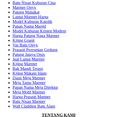
Batu Nisan Kuburan Cina
Marmer Onyx
Patung Malaikat
Lantai Marmer Harga
Model Kuburan Katolik
Papan Nama Masjid
Model Kuburan Kristen Modern
Harga Patung Naga Marmer
Kijing Granit
Vas Batu Onyx
Prasasti Peresmian Gedung
Patung Jatayu Onix
Jual Lantai Marmer
Kijing Marmer
Bak Mandi Teraso
Kijing Makam Islam
Daun Meja Marmer
Meja Tamu Marmer
Papan Nama Meja Direktur
Meja Motif Marmer
Harga Prasasti Marmer
Batu Nisan Marmer
Wall Cladding Batu Alam
TENTANG KAMI