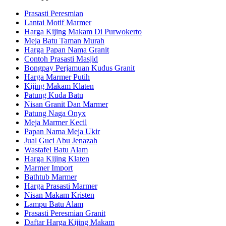
Prasasti Peresmian
Lantai Motif Marmer
Harga Kijing Makam Di Purwokerto
Meja Batu Taman Murah
Harga Papan Nama Granit
Contoh Prasasti Masjid
Bongpay Perjamuan Kudus Granit
Harga Marmer Putih
Kijing Makam Klaten
Patung Kuda Batu
Nisan Granit Dan Marmer
Patung Naga Onyx
Meja Marmer Kecil
Papan Nama Meja Ukir
Jual Guci Abu Jenazah
Wastafel Batu Alam
Harga Kijing Klaten
Marmer Import
Bathtub Marmer
Harga Prasasti Marmer
Nisan Makam Kristen
Lampu Batu Alam
Prasasti Peresmian Granit
Daftar Harga Kijing Makam