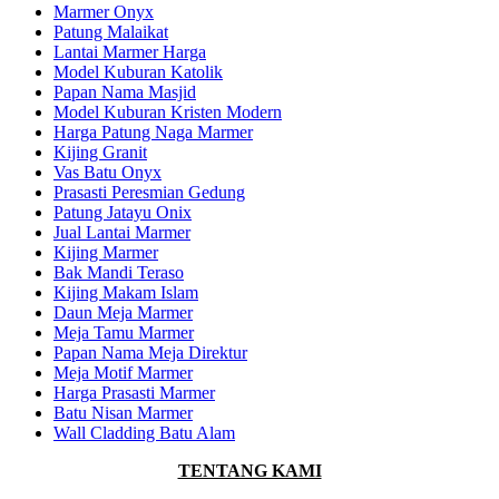
Marmer Onyx
Patung Malaikat
Lantai Marmer Harga
Model Kuburan Katolik
Papan Nama Masjid
Model Kuburan Kristen Modern
Harga Patung Naga Marmer
Kijing Granit
Vas Batu Onyx
Prasasti Peresmian Gedung
Patung Jatayu Onix
Jual Lantai Marmer
Kijing Marmer
Bak Mandi Teraso
Kijing Makam Islam
Daun Meja Marmer
Meja Tamu Marmer
Papan Nama Meja Direktur
Meja Motif Marmer
Harga Prasasti Marmer
Batu Nisan Marmer
Wall Cladding Batu Alam
TENTANG KAMI