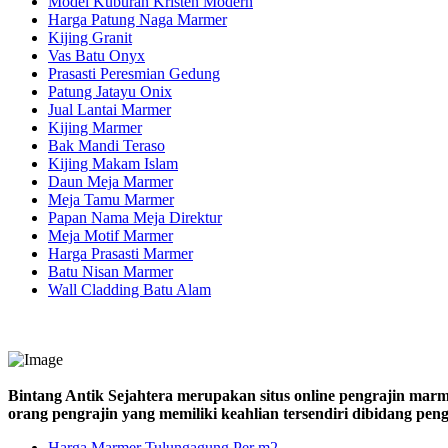
Model Kuburan Kristen Modern
Harga Patung Naga Marmer
Kijing Granit
Vas Batu Onyx
Prasasti Peresmian Gedung
Patung Jatayu Onix
Jual Lantai Marmer
Kijing Marmer
Bak Mandi Teraso
Kijing Makam Islam
Daun Meja Marmer
Meja Tamu Marmer
Papan Nama Meja Direktur
Meja Motif Marmer
Harga Prasasti Marmer
Batu Nisan Marmer
Wall Cladding Batu Alam
Bintang Antik Sejahtera merupakan situs online pengrajin marm
orang pengrajin yang memiliki keahlian tersendiri dibidang pe
Harga Marmer Tulungagung Per m2