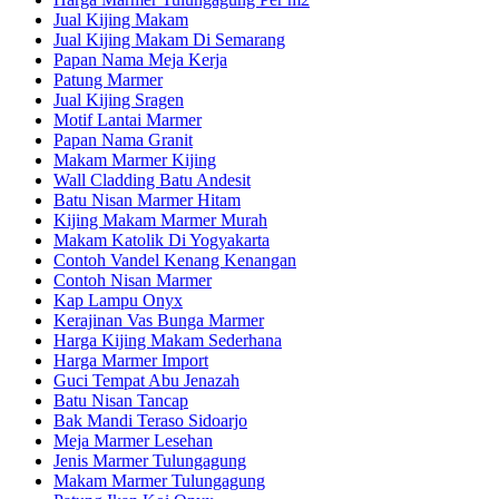
Jual Kijing Makam
Jual Kijing Makam Di Semarang
Papan Nama Meja Kerja
Patung Marmer
Jual Kijing Sragen
Motif Lantai Marmer
Papan Nama Granit
Makam Marmer Kijing
Wall Cladding Batu Andesit
Batu Nisan Marmer Hitam
Kijing Makam Marmer Murah
Makam Katolik Di Yogyakarta
Contoh Vandel Kenang Kenangan
Contoh Nisan Marmer
Kap Lampu Onyx
Kerajinan Vas Bunga Marmer
Harga Kijing Makam Sederhana
Harga Marmer Import
Guci Tempat Abu Jenazah
Batu Nisan Tancap
Bak Mandi Teraso Sidoarjo
Meja Marmer Lesehan
Jenis Marmer Tulungagung
Makam Marmer Tulungagung