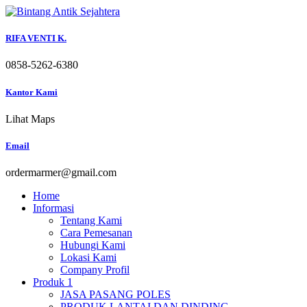
Skip
to
content
RIFA VENTI K.
0858-5262-6380
Kantor Kami
Lihat Maps
Email
ordermarmer@gmail.com
Home
Informasi
Tentang Kami
Cara Pemesanan
Hubungi Kami
Lokasi Kami
Company Profil
Produk 1
JASA PASANG POLES
PRODUK LANTAI DAN DINDING