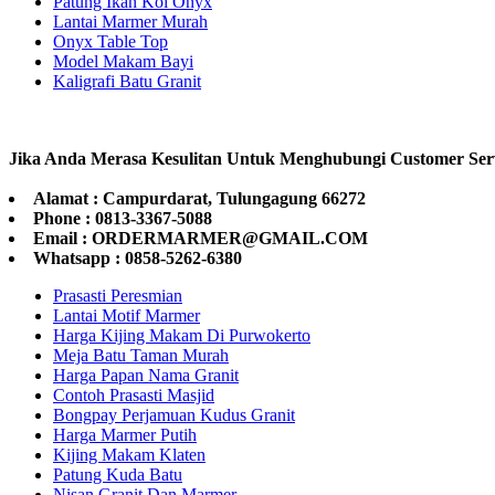
Patung Ikan Koi Onyx
Lantai Marmer Murah
Onyx Table Top
Model Makam Bayi
Kaligrafi Batu Granit
Jika Anda Merasa Kesulitan Untuk Menghubungi Customer Ser
Alamat : Campurdarat, Tulungagung 66272
Phone : 0813-3367-5088
Email : ORDERMARMER@GMAIL.COM
Whatsapp : 0858-5262-6380
Prasasti Peresmian
Lantai Motif Marmer
Harga Kijing Makam Di Purwokerto
Meja Batu Taman Murah
Harga Papan Nama Granit
Contoh Prasasti Masjid
Bongpay Perjamuan Kudus Granit
Harga Marmer Putih
Kijing Makam Klaten
Patung Kuda Batu
Nisan Granit Dan Marmer