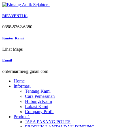
Skip
to
content
RIFA VENTI K.
0858-5262-6380
Kantor Kami
Lihat Maps
Email
ordermarmer@gmail.com
Home
Informasi
Tentang Kami
Cara Pemesanan
Hubungi Kami
Lokasi Kami
Company Profil
Produk 1
JASA PASANG POLES
PRODUK LANTAI DAN DINDING