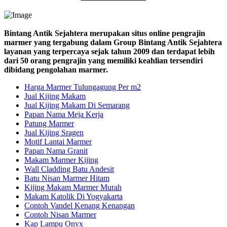
Bintang Antik Sejahtera merupakan situs online pengrajin
marmer yang tergabung dalam Group Bintang Antik Sejahtera
layanan yang terpercaya sejak tahun 2009 dan terdapat lebih
dari 50 orang pengrajin yang memiliki keahlian tersendiri
dibidang pengolahan marmer.
Harga Marmer Tulungagung Per m2
Jual Kijing Makam
Jual Kijing Makam Di Semarang
Papan Nama Meja Kerja
Patung Marmer
Jual Kijing Sragen
Motif Lantai Marmer
Papan Nama Granit
Makam Marmer Kijing
Wall Cladding Batu Andesit
Batu Nisan Marmer Hitam
Kijing Makam Marmer Murah
Makam Katolik Di Yogyakarta
Contoh Vandel Kenang Kenangan
Contoh Nisan Marmer
Kap Lampu Onyx