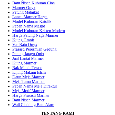
Batu Nisan Kuburan Cina
Marmer Onyx
Patung Malaikat
Lantai Marmer Harga
Model Kuburan Katolik
Papan Nama Masjid
Model Kuburan Kristen Modern
Harga Patung Naga Marmer
Kijing Granit
Vas Batu Onyx
Prasasti Peresmian Gedung
Patung Jatayu Onix
Jual Lantai Marmer
Kijing Marmer
Bak Mandi Teraso
Kijing Makam Islam
Daun Meja Marmer
Meja Tamu Marmer
Papan Nama Meja Direktur
Meja Motif Marmer
Harga Prasasti Marmer
Batu Nisan Marmer
Wall Cladding Batu Alam
TENTANG KAMI