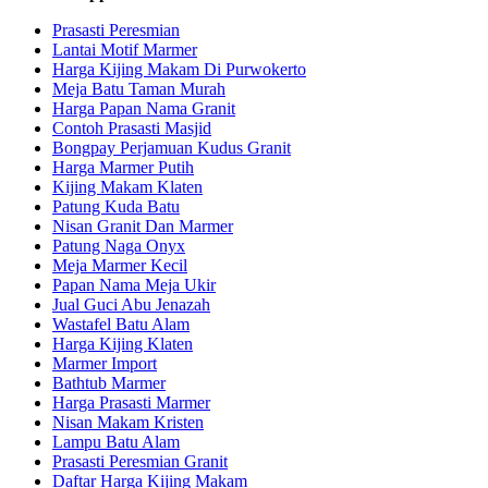
Prasasti Peresmian
Lantai Motif Marmer
Harga Kijing Makam Di Purwokerto
Meja Batu Taman Murah
Harga Papan Nama Granit
Contoh Prasasti Masjid
Bongpay Perjamuan Kudus Granit
Harga Marmer Putih
Kijing Makam Klaten
Patung Kuda Batu
Nisan Granit Dan Marmer
Patung Naga Onyx
Meja Marmer Kecil
Papan Nama Meja Ukir
Jual Guci Abu Jenazah
Wastafel Batu Alam
Harga Kijing Klaten
Marmer Import
Bathtub Marmer
Harga Prasasti Marmer
Nisan Makam Kristen
Lampu Batu Alam
Prasasti Peresmian Granit
Daftar Harga Kijing Makam