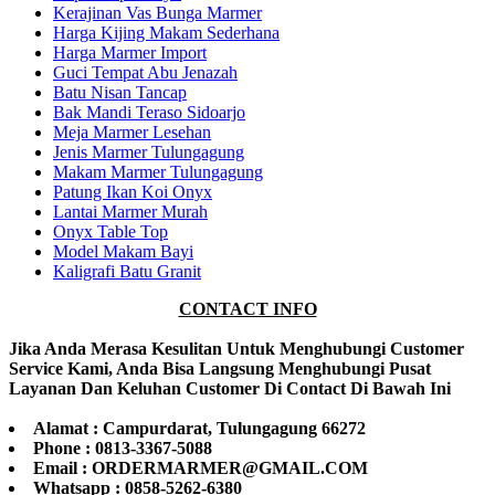
Kerajinan Vas Bunga Marmer
Harga Kijing Makam Sederhana
Harga Marmer Import
Guci Tempat Abu Jenazah
Batu Nisan Tancap
Bak Mandi Teraso Sidoarjo
Meja Marmer Lesehan
Jenis Marmer Tulungagung
Makam Marmer Tulungagung
Patung Ikan Koi Onyx
Lantai Marmer Murah
Onyx Table Top
Model Makam Bayi
Kaligrafi Batu Granit
CONTACT INFO
Jika Anda Merasa Kesulitan Untuk Menghubungi Customer
Service Kami, Anda Bisa Langsung Menghubungi Pusat
Layanan Dan Keluhan Customer Di Contact Di Bawah Ini
Alamat : Campurdarat, Tulungagung 66272
Phone : 0813-3367-5088
Email : ORDERMARMER@GMAIL.COM
Whatsapp : 0858-5262-6380