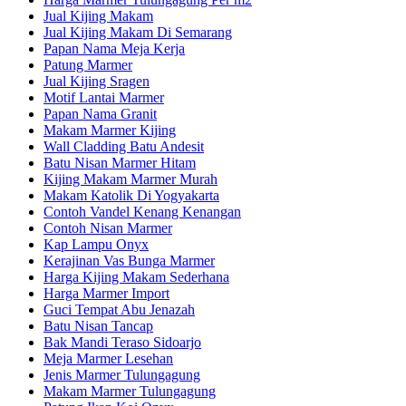
Jual Kijing Makam
Jual Kijing Makam Di Semarang
Papan Nama Meja Kerja
Patung Marmer
Jual Kijing Sragen
Motif Lantai Marmer
Papan Nama Granit
Makam Marmer Kijing
Wall Cladding Batu Andesit
Batu Nisan Marmer Hitam
Kijing Makam Marmer Murah
Makam Katolik Di Yogyakarta
Contoh Vandel Kenang Kenangan
Contoh Nisan Marmer
Kap Lampu Onyx
Kerajinan Vas Bunga Marmer
Harga Kijing Makam Sederhana
Harga Marmer Import
Guci Tempat Abu Jenazah
Batu Nisan Tancap
Bak Mandi Teraso Sidoarjo
Meja Marmer Lesehan
Jenis Marmer Tulungagung
Makam Marmer Tulungagung