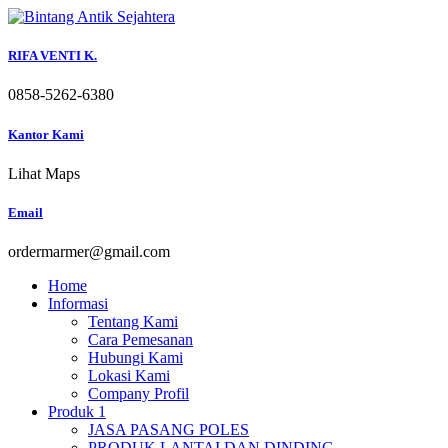
Skip
to
content
RIFA VENTI K.
0858-5262-6380
Kantor Kami
Lihat Maps
Email
ordermarmer@gmail.com
Home
Informasi
Tentang Kami
Cara Pemesanan
Hubungi Kami
Lokasi Kami
Company Profil
Produk 1
JASA PASANG POLES
PRODUK LANTAI DAN DINDING