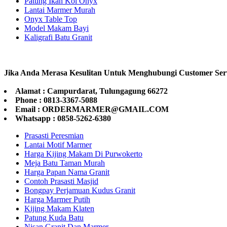
Patung Ikan Koi Onyx
Lantai Marmer Murah
Onyx Table Top
Model Makam Bayi
Kaligrafi Batu Granit
Jika Anda Merasa Kesulitan Untuk Menghubungi Customer Ser
Alamat : Campurdarat, Tulungagung 66272
Phone : 0813-3367-5088
Email : ORDERMARMER@GMAIL.COM
Whatsapp : 0858-5262-6380
Prasasti Peresmian
Lantai Motif Marmer
Harga Kijing Makam Di Purwokerto
Meja Batu Taman Murah
Harga Papan Nama Granit
Contoh Prasasti Masjid
Bongpay Perjamuan Kudus Granit
Harga Marmer Putih
Kijing Makam Klaten
Patung Kuda Batu
Nisan Granit Dan Marmer