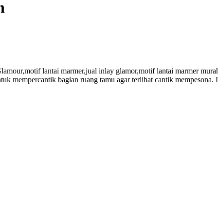
h
our,motif lantai marmer,jual inlay glamor,motif lantai marmer murah
 untuk mempercantik bagian ruang tamu agar terlihat cantik mempeson