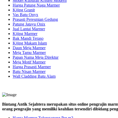
Model Kuburan Kristen Modern
Harga Patung Naga Marmer
Kijing Granit
Vas Batu Onyx
Prasasti Peresmian Gedung
Patung Jatayu Onix
Jual Lantai Marmer
Kijing Marmer
Bak Mandi Teraso
Kijing Makam Islam
Daun Meja Marmer
Meja Tamu Marmer
Papan Nama Meja Direktur
Meja Motif Marmer
Harga Prasasti Marmer
Batu Nisan Marmer
Wall Cladding Batu Alam
Bintang Antik Sejahtera merupakan situs online pengrajin marm
orang pengrajin yang memiliki keahlian tersendiri dibidang pe
Harga Marmer Tulungagung Per m2