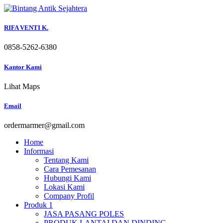
Skip
to
content
RIFA VENTI K.
0858-5262-6380
Kantor Kami
Lihat Maps
Email
ordermarmer@gmail.com
Home
Informasi
Tentang Kami
Cara Pemesanan
Hubungi Kami
Lokasi Kami
Company Profil
Produk 1
JASA PASANG POLES
PRODUK LANTAI DAN DINDING