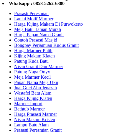
Whatsapp : 0858-5262-6380
Prasasti Peresmian
Lantai Motif Marmer
Harga Kijing Makam Di Purwokerto
Meja Batu Taman Murah
Harga Papan Nama Granit
Contoh Prasasti Masjid
Bongpay Perjamuan Kudus Granit
Harga Marmer Putih
Kijing Makam Klaten
Patung Kuda Batu
Nisan Granit Dan Marmer
Patung Naga Onyx
Meja Marmer Kecil
Papan Nama Meja Ukir
Jual Guci Abu Jenazah
Wastafel Batu Alam
Harga Kijing Klaten
Marmer Import
Bathtub Marmer
Harga Prasasti Marmer
Nisan Makam Kristen
Lampu Batu Alam
Prasasti Peresmian Granit