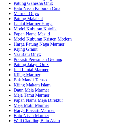
Patung Ganesha Onix
Batu Nisan Kuburan Cina
Marmer Onyx
Patung Malaikat
Lantai Marmer Harga
Model Kuburan Katolik
Papan Nama Masjid
Model Kuburan Kristen Modern
Harga Patung Naga Marmer
Kijing Granit
Vas Batu Onyx
Prasasti Peresmian Gedung
Patung Jatayu Onix
Jual Lantai Marmer
Kijing Marmer
Bak Mandi Teraso
Kijing Makam Islam
Daun Meja Marmer
Meja Tamu Marmer
Papan Nama Meja Direktur
Meja Motif Marmer
Harga Prasasti Marmer
Batu Nisan Marmer
Wall Cladding Batu Alam