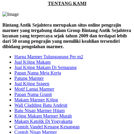
TENTANG KAMI
Bintang Antik Sejahtera merupakan situs online pengrajin
marmer yang tergabung dalam Group Bintang Antik Sejahtera
layanan yang terpercaya sejak tahun 2009 dan terdapat lebih
dari 50 orang pengrajin yang memiliki keahlian tersendiri
dibidang pengolahan marmer.
Harga Marmer Tulungagung Per m2
Jual Kijing Makam
Jual Kijing Makam Di Semarang
Papan Nama Meja Kerja
Patung Marmer
Jual Kijing Sragen
Motif Lantai Marmer
Papan Nama Granit
Makam Marmer Kijing
Wall Cladding Batu Andesit
Batu Nisan Marmer Hitam
Kijing Makam Marmer Murah
Makam Katolik Di Yogyakarta
Contoh Vandel Kenang Kenangan
Contoh Nisan Marmer