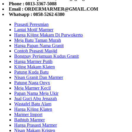
Phone : 0813-3367-5088
Email : ORDERMARMER@GMAIL.COM
Whatsapp : 0858-5262-6380
Prasasti Peresmian
Lantai Motif Marmer
Harga Kijing Makam Di Purwokerto
Meja Batu Taman Murah
Harga Papan Nama Granit
Contoh Prasasti Masjid
Bongpay Perjamuan Kudus Granit
Harga Marmer Putih
Kijing Makam Klaten
Patung Kuda Batu
Nisan Granit Dan Marmer
Patung Naga Onyx
Meja Marmer Kecil
Papan Nama Meja Ukir
Jual Guci Abu Jenazah
Wastafel Batu Alam
Harga Kijing Klaten
Marmer Import
Bathtub Marmer
Harga Prasasti Marmer
Nisan Makam Kristen