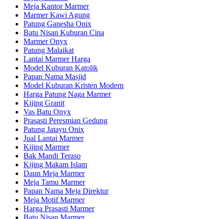
Meja Kantor Marmer
Marmer Kawi Agung
Patung Ganesha Onix
Batu Nisan Kuburan Cina
Marmer Onyx
Patung Malaikat
Lantai Marmer Harga
Model Kuburan Katolik
Papan Nama Masjid
Model Kuburan Kristen Modern
Harga Patung Naga Marmer
Kijing Granit
Vas Batu Onyx
Prasasti Peresmian Gedung
Patung Jatayu Onix
Jual Lantai Marmer
Kijing Marmer
Bak Mandi Teraso
Kijing Makam Islam
Daun Meja Marmer
Meja Tamu Marmer
Papan Nama Meja Direktur
Meja Motif Marmer
Harga Prasasti Marmer
Batu Nisan Marmer