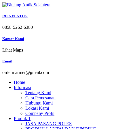
Skip
to
content
RIFA VENTI K.
0858-5262-6380
Kantor Kami
Lihat Maps
Email
ordermarmer@gmail.com
Home
Informasi
Tentang Kami
Cara Pemesanan
Hubungi Kami
Lokasi Kami
Company Profil
Produk 1
JASA PASANG POLES
PRODUK LANTAI DAN DINDING