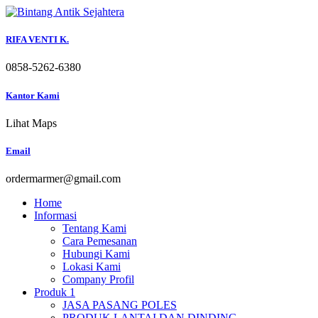
Skip
to
content
RIFA VENTI K.
0858-5262-6380
Kantor Kami
Lihat Maps
Email
ordermarmer@gmail.com
Home
Informasi
Tentang Kami
Cara Pemesanan
Hubungi Kami
Lokasi Kami
Company Profil
Produk 1
JASA PASANG POLES
PRODUK LANTAI DAN DINDING