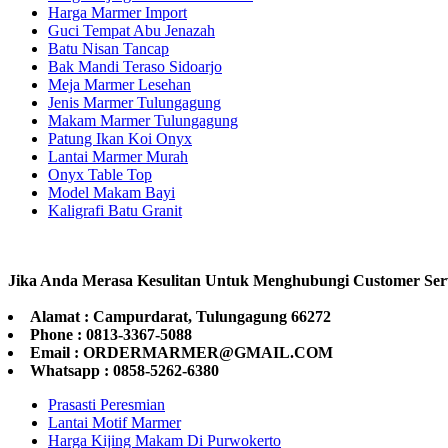
Harga Marmer Import
Guci Tempat Abu Jenazah
Batu Nisan Tancap
Bak Mandi Teraso Sidoarjo
Meja Marmer Lesehan
Jenis Marmer Tulungagung
Makam Marmer Tulungagung
Patung Ikan Koi Onyx
Lantai Marmer Murah
Onyx Table Top
Model Makam Bayi
Kaligrafi Batu Granit
Jika Anda Merasa Kesulitan Untuk Menghubungi Customer Ser
Alamat : Campurdarat, Tulungagung 66272
Phone : 0813-3367-5088
Email : ORDERMARMER@GMAIL.COM
Whatsapp : 0858-5262-6380
Prasasti Peresmian
Lantai Motif Marmer
Harga Kijing Makam Di Purwokerto