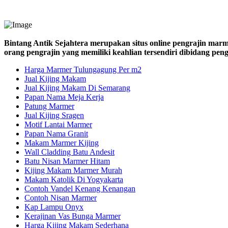
Bintang Antik Sejahtera merupakan situs online pengrajin marm
orang pengrajin yang memiliki keahlian tersendiri dibidang pe
Harga Marmer Tulungagung Per m2
Jual Kijing Makam
Jual Kijing Makam Di Semarang
Papan Nama Meja Kerja
Patung Marmer
Jual Kijing Sragen
Motif Lantai Marmer
Papan Nama Granit
Makam Marmer Kijing
Wall Cladding Batu Andesit
Batu Nisan Marmer Hitam
Kijing Makam Marmer Murah
Makam Katolik Di Yogyakarta
Contoh Vandel Kenang Kenangan
Contoh Nisan Marmer
Kap Lampu Onyx
Kerajinan Vas Bunga Marmer
Harga Kijing Makam Sederhana